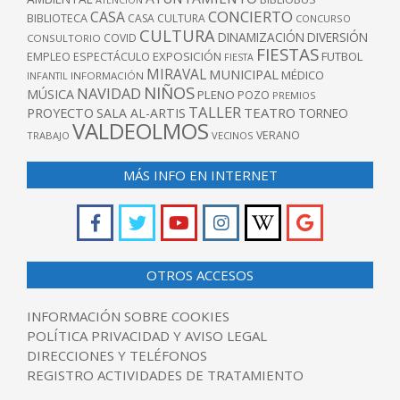
CONCIERTO
CASA
BIBLIOTECA
CASA CULTURA
CONCURSO
CULTURA
DINAMIZACIÓN
DIVERSIÓN
COVID
CONSULTORIO
FIESTAS
EXPOSICIÓN
FUTBOL
EMPLEO
ESPECTÁCULO
FIESTA
MIRAVAL
MUNICIPAL
MÉDICO
INFANTIL
INFORMACIÓN
NIÑOS
NAVIDAD
MÚSICA
PLENO
POZO
PREMIOS
TALLER
TEATRO
PROYECTO
SALA AL-ARTIS
TORNEO
VALDEOLMOS
VERANO
TRABAJO
VECINOS
MÁS INFO EN INTERNET
OTROS ACCESOS
INFORMACIÓN SOBRE COOKIES
POLÍTICA PRIVACIDAD Y AVISO LEGAL
DIRECCIONES Y TELÉFONOS
REGISTRO ACTIVIDADES DE TRATAMIENTO