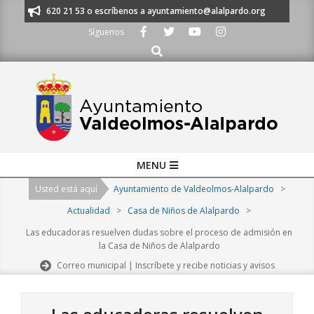
Skip
s al 91 620 21 53 o escríbenos a ayuntamiento@alalpardo.org
TE ESCU
to
Síguenos
content
Buscar
Primary
MENU
Navigation
Usted está aquí
Ayuntamiento de Valdeolmos-Alalpardo
>
Menu
Actualidad
>
Casa de Niños de Alalpardo
>
Las educadoras resuelven dudas sobre el proceso de admisión en
la Casa de Niños de Alalpardo
Correo municipal | Inscríbete y recibe noticias y avisos