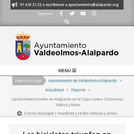
Skip
manos al 91 620 21 53 o escríbenos a ayuntamiento@alalpardo.org
TE E
to
Síguenos
content
Buscar
Primary
MENU
Navigation
Usted está aquí
Ayuntamiento de Valdeolmos-Alalpardo
>
Menu
Actualidad
>
Deporte
>
Las bicicletas triunfan en Alalpardo en la Copa Centro Ciclocross /
Videos y fotos
Correo municipal | Inscríbete y recibe noticias y avisos