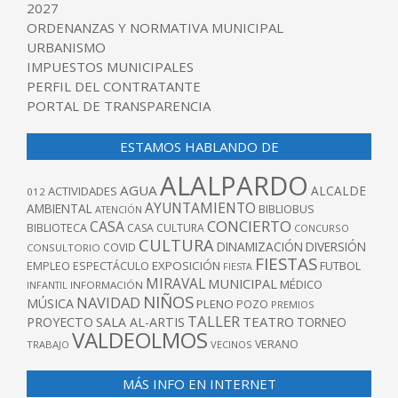
2027
ORDENANZAS Y NORMATIVA MUNICIPAL
URBANISMO
IMPUESTOS MUNICIPALES
PERFIL DEL CONTRATANTE
PORTAL DE TRANSPARENCIA
ESTAMOS HABLANDO DE
ALALPARDO
AGUA
ALCALDE
ACTIVIDADES
012
AYUNTAMIENTO
AMBIENTAL
BIBLIOBUS
ATENCIÓN
CONCIERTO
CASA
BIBLIOTECA
CASA CULTURA
CONCURSO
CULTURA
DINAMIZACIÓN
DIVERSIÓN
COVID
CONSULTORIO
FIESTAS
EXPOSICIÓN
FUTBOL
EMPLEO
ESPECTÁCULO
FIESTA
MIRAVAL
MUNICIPAL
MÉDICO
INFANTIL
INFORMACIÓN
NIÑOS
NAVIDAD
MÚSICA
PLENO
POZO
PREMIOS
TALLER
TEATRO
PROYECTO
SALA AL-ARTIS
TORNEO
VALDEOLMOS
VERANO
TRABAJO
VECINOS
MÁS INFO EN INTERNET