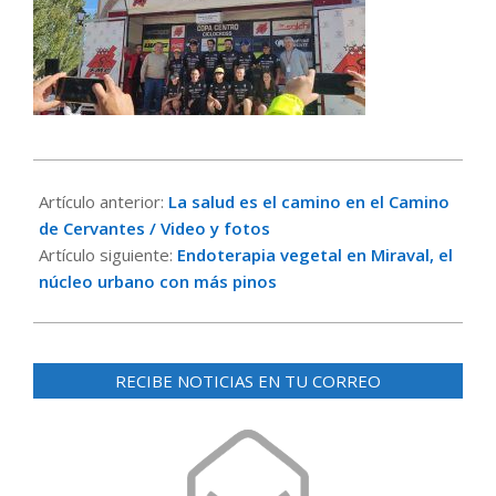
2023-
11-
Artículo anterior:
La salud es el camino en el Camino
12
de Cervantes / Video y fotos
Artículo siguiente:
Endoterapia vegetal en Miraval, el
núcleo urbano con más pinos
RECIBE NOTICIAS EN TU CORREO