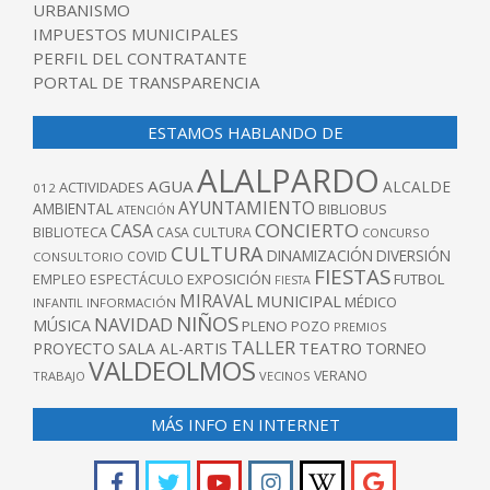
URBANISMO
IMPUESTOS MUNICIPALES
PERFIL DEL CONTRATANTE
PORTAL DE TRANSPARENCIA
ESTAMOS HABLANDO DE
ALALPARDO
AGUA
ALCALDE
ACTIVIDADES
012
AYUNTAMIENTO
AMBIENTAL
BIBLIOBUS
ATENCIÓN
CONCIERTO
CASA
BIBLIOTECA
CASA CULTURA
CONCURSO
CULTURA
DINAMIZACIÓN
DIVERSIÓN
COVID
CONSULTORIO
FIESTAS
EXPOSICIÓN
FUTBOL
EMPLEO
ESPECTÁCULO
FIESTA
MIRAVAL
MUNICIPAL
MÉDICO
INFANTIL
INFORMACIÓN
NIÑOS
NAVIDAD
MÚSICA
PLENO
POZO
PREMIOS
TALLER
TEATRO
PROYECTO
SALA AL-ARTIS
TORNEO
VALDEOLMOS
VERANO
TRABAJO
VECINOS
MÁS INFO EN INTERNET