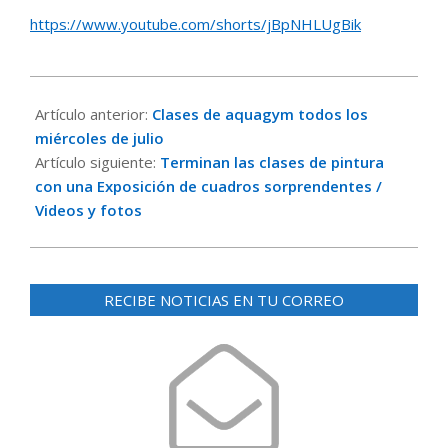
https://www.youtube.com/shorts/jBpNHLUgBik
2024-
06-
Artículo anterior:
Clases de aquagym todos los
11
miércoles de julio
Artículo siguiente:
Terminan las clases de pintura
con una Exposición de cuadros sorprendentes /
Videos y fotos
RECIBE NOTICIAS EN TU CORREO