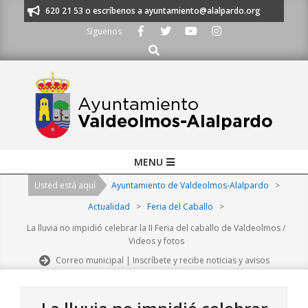
Skip
os al 91 620 21 53 o escríbenos a ayuntamiento@alalpardo.org
TE ESCU
to
Síguenos
content
Buscar
Primary
MENU
Navigation
Usted está aquí
Ayuntamiento de Valdeolmos-Alalpardo
>
Menu
Actualidad
>
Feria del Caballo
>
La lluvia no impidió celebrar la II Feria del caballo de Valdeolmos /
Videos y fotos
Correo municipal | Inscríbete y recibe noticias y avisos