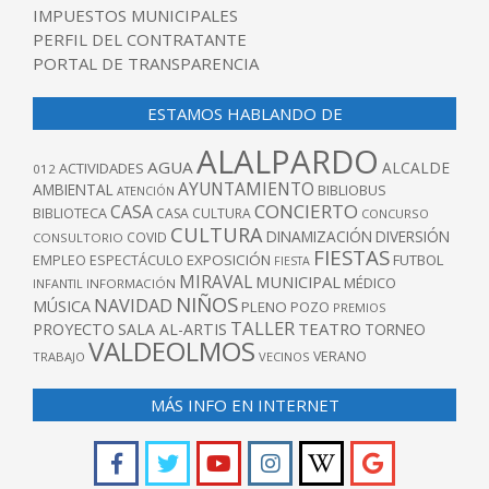
IMPUESTOS MUNICIPALES
PERFIL DEL CONTRATANTE
PORTAL DE TRANSPARENCIA
ESTAMOS HABLANDO DE
ALALPARDO
AGUA
ALCALDE
ACTIVIDADES
012
AYUNTAMIENTO
AMBIENTAL
BIBLIOBUS
ATENCIÓN
CONCIERTO
CASA
BIBLIOTECA
CASA CULTURA
CONCURSO
CULTURA
DINAMIZACIÓN
DIVERSIÓN
COVID
CONSULTORIO
FIESTAS
EXPOSICIÓN
FUTBOL
EMPLEO
ESPECTÁCULO
FIESTA
MIRAVAL
MUNICIPAL
MÉDICO
INFANTIL
INFORMACIÓN
NIÑOS
NAVIDAD
MÚSICA
PLENO
POZO
PREMIOS
TALLER
TEATRO
PROYECTO
SALA AL-ARTIS
TORNEO
VALDEOLMOS
VERANO
TRABAJO
VECINOS
MÁS INFO EN INTERNET