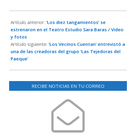
2021-
11-
Artículo anterior:
‘Los diez tangamientos’ se
14
estrenaron en el Teatro Estudio Sara Baras / Video
y fotos
Artículo siguiente:
‘Los Vecinos Cuentan’ entrevistó a
una de las creadoras del grupo ‘Las Tejedoras del
Paeque’
RECIBE NOTICIAS EN TU CORREO