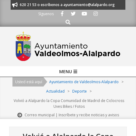
Skip
os al 91 620 21 53 o escríbenos a ayuntamiento@alalpardo.org
TE ESCU
to
Síguenos
content
Buscar
Primary
MENU
Navigation
Usted está aquí
Ayuntamiento de Valdeolmos-Alalpardo
>
Menu
Actualidad
>
Deporte
>
Volvió a Alalpardo la Copa Comunidad de Madrid de Ciclocross
Uves Bikes / Fotos
Correo municipal | Inscríbete y recibe noticias y avisos