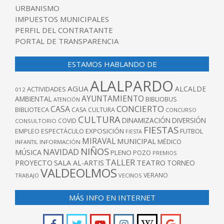
URBANISMO
IMPUESTOS MUNICIPALES
PERFIL DEL CONTRATANTE
PORTAL DE TRANSPARENCIA
ESTAMOS HABLANDO DE
ALALPARDO
AGUA
ALCALDE
ACTIVIDADES
012
AYUNTAMIENTO
AMBIENTAL
BIBLIOBUS
ATENCIÓN
CONCIERTO
CASA
BIBLIOTECA
CASA CULTURA
CONCURSO
CULTURA
DINAMIZACIÓN
DIVERSIÓN
COVID
CONSULTORIO
FIESTAS
EXPOSICIÓN
FUTBOL
EMPLEO
ESPECTÁCULO
FIESTA
MIRAVAL
MUNICIPAL
MÉDICO
INFANTIL
INFORMACIÓN
NIÑOS
NAVIDAD
MÚSICA
PLENO
POZO
PREMIOS
TALLER
TEATRO
PROYECTO
SALA AL-ARTIS
TORNEO
VALDEOLMOS
VERANO
TRABAJO
VECINOS
MÁS INFO EN INTERNET