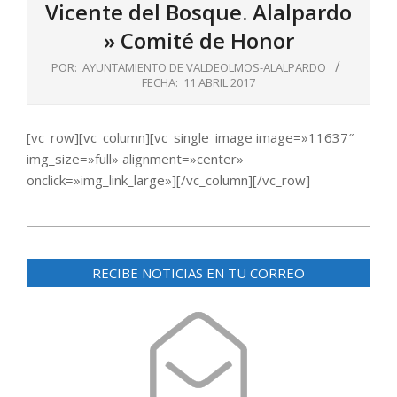
Vicente del Bosque. Alalpardo
»
Comité de Honor
POR:
AYUNTAMIENTO DE VALDEOLMOS-ALALPARDO
FECHA:
11 ABRIL 2017
[vc_row][vc_column][vc_single_image image=»11637″
img_size=»full» alignment=»center»
onclick=»img_link_large»][/vc_column][/vc_row]
2017-
04-
RECIBE NOTICIAS EN TU CORREO
11