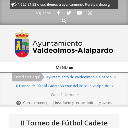
Skip
anos al 91 620 21 53 o escríbenos a ayuntamiento@alalpardo.org
TE ES
to
Síguenos
content
Buscar
Primary
MENU
Navigation
Usted está aquí
Ayuntamiento de Valdeolmos-Alalpardo
>
Menu
II Torneo de Fútbol Cadete Vicente del Bosque. Alalpardo
>
Comité de Honor
Correo municipal | Inscríbete y recibe noticias y avisos
II Torneo de Fútbol Cadete