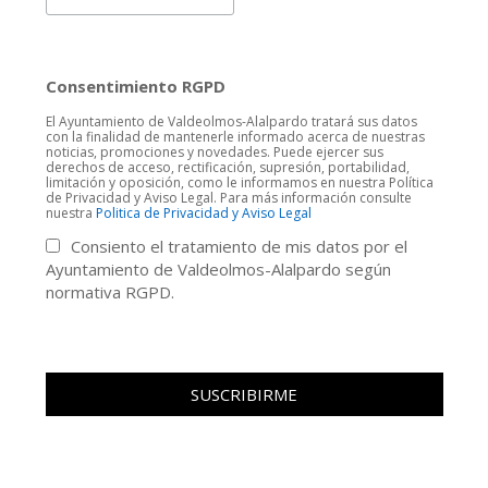
Consentimiento RGPD
El Ayuntamiento de Valdeolmos-Alalpardo tratará sus datos
con la finalidad de mantenerle informado acerca de nuestras
noticias, promociones y novedades. Puede ejercer sus
derechos de acceso, rectificación, supresión, portabilidad,
limitación y oposición, como le informamos en nuestra Política
de Privacidad y Aviso Legal. Para más información consulte
nuestra
Politica de Privacidad y Aviso Legal
Consiento el tratamiento de mis datos por el
Ayuntamiento de Valdeolmos-Alalpardo según
normativa RGPD.