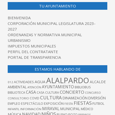
TU AYUNTAMIENTO
BIENVENIDA
CORPORACIÓN MUNICIPAL LEGISLATURA 2023-
2027
ORDENANZAS Y NORMATIVA MUNICIPAL
URBANISMO
IMPUESTOS MUNICIPALES
PERFIL DEL CONTRATANTE
PORTAL DE TRANSPARENCIA
ESTAMOS HABLANDO DE
ALALPARDO
AGUA
ALCALDE
ACTIVIDADES
012
AYUNTAMIENTO
AMBIENTAL
BIBLIOBUS
ATENCIÓN
CONCIERTO
CASA
BIBLIOTECA
CASA CULTURA
CONCURSO
CULTURA
DINAMIZACIÓN
DIVERSIÓN
COVID
CONSULTORIO
FIESTAS
EXPOSICIÓN
FUTBOL
EMPLEO
ESPECTÁCULO
FIESTA
MIRAVAL
MUNICIPAL
MÉDICO
INFANTIL
INFORMACIÓN
NIÑOS
NAVIDAD
MÚSICA
PLENO
POZO
PREMIOS