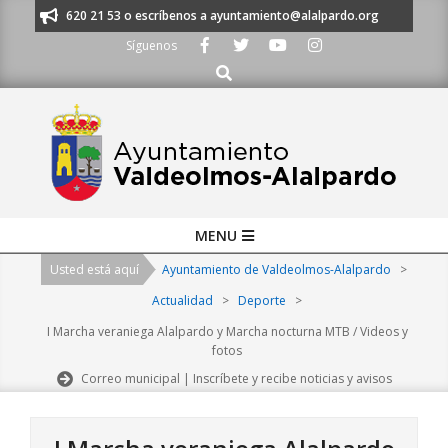
Skip
s al 91 620 21 53 o escríbenos a ayuntamiento@alalpardo.org
TE ESCU
to
Síguenos
content
Buscar
Primary
MENU
Navigation
Usted está aquí
Ayuntamiento de Valdeolmos-Alalpardo
>
Menu
Actualidad
>
Deporte
>
I Marcha veraniega Alalpardo y Marcha nocturna MTB / Videos y
fotos
Correo municipal | Inscríbete y recibe noticias y avisos