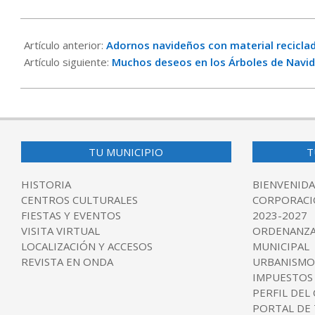
2023-
12-
Artículo anterior:
Adornos navideños con material recicla
16
Artículo siguiente:
Muchos deseos en los Árboles de Navida
TU MUNICIPIO
T
HISTORIA
BIENVENIDA
CENTROS CULTURALES
CORPORACI
FIESTAS Y EVENTOS
2023-2027
VISITA VIRTUAL
ORDENANZA
LOCALIZACIÓN Y ACCESOS
MUNICIPAL
REVISTA EN ONDA
URBANISMO
IMPUESTOS
PERFIL DEL
PORTAL DE