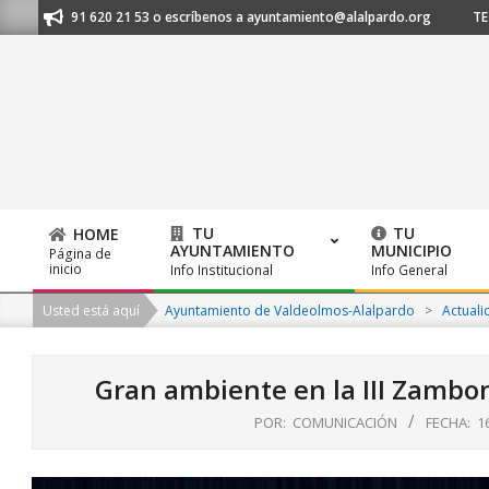
Skip
nos al 91 620 21 53 o escríbenos a ayuntamiento@alalpardo.org
TE ESC
to
content
TU
TU
HOME
AYUNTAMIENTO
MUNICIPIO
Página de
Primary
inicio
Info Institucional
Info General
Navigation
Usted está aquí
Ayuntamiento de Valdeolmos-Alalpardo
>
Actuali
Menu
Gran ambiente en la III Zambo
POR:
COMUNICACIÓN
FECHA:
1