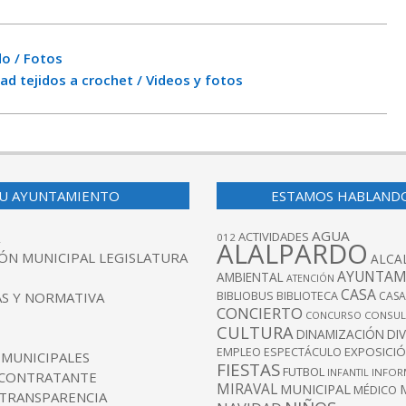
do / Fotos
d tejidos a crochet / Videos y fotos
U AYUNTAMIENTO
ESTAMOS HABLAND
AGUA
ACTIVIDADES
012
ALALPARDO
ÓN MUNICIPAL LEGISLATURA
ALCA
AYUNTAM
AMBIENTAL
ATENCIÓN
CASA
BIBLIOBUS
S Y NORMATIVA
BIBLIOTECA
CASA
CONCIERTO
CONCURSO
CONSUL
CULTURA
DINAMIZACIÓN
DI
EXPOSICI
EMPLEO
ESPECTÁCULO
 MUNICIPALES
FIESTAS
FUTBOL
INFANTIL
INFOR
 CONTRATANTE
MIRAVAL
MUNICIPAL
MÉDICO
 TRANSPARENCIA