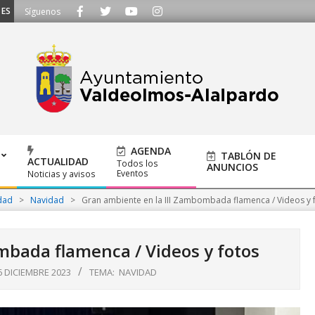
UCHAMOS - Llámanos al 91 620 21 53 o escríbenos a ayuntamiento@alalpardo
Síguenos
AGENDA
TABLÓN DE
ACTUALIDAD
Todos los
ANUNCIOS
Eventos
Noticias y avisos
dad
>
Navidad
>
Gran ambiente en la III Zambombada flamenca / Videos y 
mbada flamenca / Videos y fotos
6 DICIEMBRE 2023
TEMA:
NAVIDAD