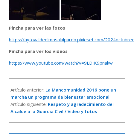
Pincha para ver las fotos
https://aytovaldeolmosalalpardo.pixieset.com/2024octubree
Pincha para ver los videos
https://www.youtube.com/watch?v=9LDIK9pnakw
2024-
10-
Artículo anterior:
La Mancomunidad 2016 pone un
13
marcha un programa de bienestar emocional
Artículo siguiente:
Respeto y agradecimiento del
Alcalde a la Guardia Civil / Video y fotos