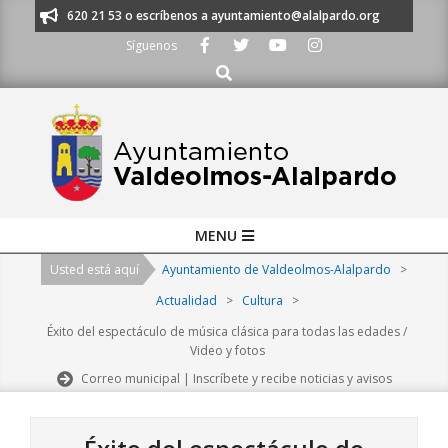
Skip
os al 91 620 21 53 o escríbenos a ayuntamiento@alalpardo.org
TE ESCU
to
Síguenos
content
Buscar
Primary
MENU
Navigation
Usted está aquí
Ayuntamiento de Valdeolmos-Alalpardo
>
Menu
Actualidad
>
Cultura
>
Éxito del espectáculo de música clásica para todas las edades /
Video y fotos
Correo municipal | Inscríbete y recibe noticias y avisos