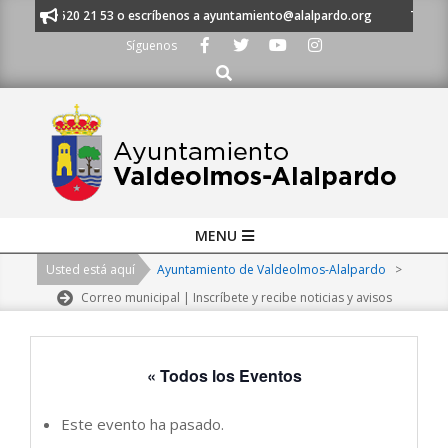
Skip
 al 91 620 21 53 o escríbenos a ayuntamiento@alalpardo.org
TE ESCUC
to
Síguenos
content
Buscar
Primary
MENU
Navigation
Usted está aquí
Ayuntamiento de Valdeolmos-Alalpardo
>
Menu
Correo municipal | Inscríbete y recibe noticias y avisos
« Todos los Eventos
Este evento ha pasado.