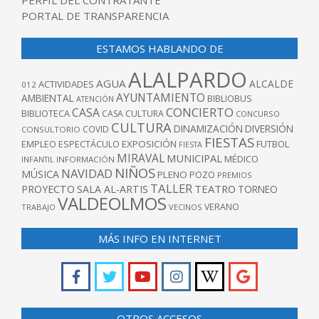
PORTAL DE TRANSPARENCIA
ESTAMOS HABLANDO DE
ALALPARDO
AGUA
ALCALDE
ACTIVIDADES
012
AYUNTAMIENTO
AMBIENTAL
BIBLIOBUS
ATENCIÓN
CONCIERTO
CASA
BIBLIOTECA
CASA CULTURA
CONCURSO
CULTURA
DINAMIZACIÓN
DIVERSIÓN
COVID
CONSULTORIO
FIESTAS
EXPOSICIÓN
FUTBOL
EMPLEO
ESPECTÁCULO
FIESTA
MIRAVAL
MUNICIPAL
MÉDICO
INFANTIL
INFORMACIÓN
NIÑOS
NAVIDAD
MÚSICA
PLENO
POZO
PREMIOS
TALLER
TEATRO
PROYECTO
SALA AL-ARTIS
TORNEO
VALDEOLMOS
VERANO
TRABAJO
VECINOS
MÁS INFO EN INTERNET
OTROS ACCESOS