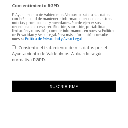
Consentimiento RGPD
El Ayuntamiento de Valdeolmos-Alalpardo tratará sus datos
con la finalidad de mantenerle informado acerca de nuestras
noticias, promociones y novedades. Puede ejercer sus
derechos de acceso, rectificación, supresión, portabilidad,
limitación y oposición, como le informamos en nuestra Política
de Privacidad y Aviso Legal. Para más información consulte
nuestra
Politica de Privacidad y Aviso Legal
Consiento el tratamiento de mis datos por el
Ayuntamiento de Valdeolmos-Alalpardo según
normativa RGPD.