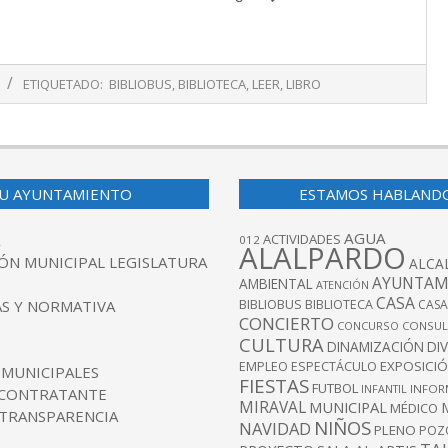
ETIQUETADO:
BIBLIOBUS
,
BIBLIOTECA
,
LEER
,
LIBRO
U AYUNTAMIENTO
ESTAMOS HABLAND
AGUA
ACTIVIDADES
012
ALALPARDO
ÓN MUNICIPAL LEGISLATURA
ALCA
AYUNTAM
AMBIENTAL
ATENCIÓN
CASA
BIBLIOBUS
S Y NORMATIVA
BIBLIOTECA
CASA
CONCIERTO
CONCURSO
CONSUL
CULTURA
DINAMIZACIÓN
DI
EXPOSICI
EMPLEO
ESPECTÁCULO
 MUNICIPALES
FIESTAS
FUTBOL
INFANTIL
INFOR
 CONTRATANTE
MIRAVAL
MUNICIPAL
MÉDICO
 TRANSPARENCIA
NIÑOS
NAVIDAD
PLENO
POZ