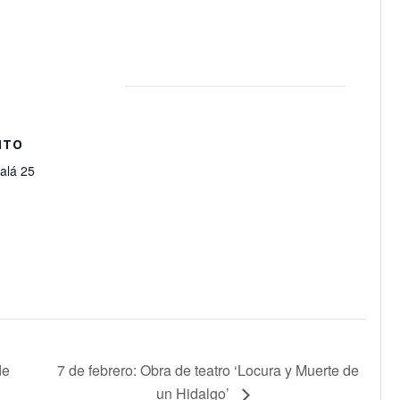
NTO
calá 25
de
7 de febrero: Obra de teatro ‘Locura y Muerte de
un Hidalgo’