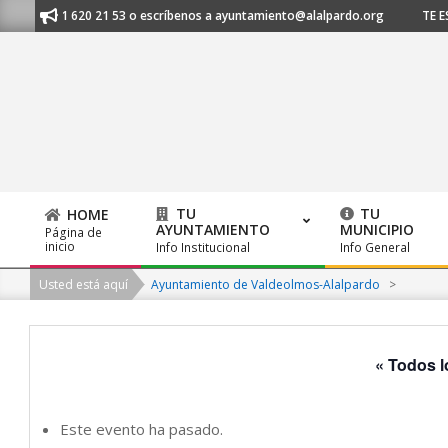
Skip
 al 91 620 21 53 o escríbenos a ayuntamiento@alalpardo.org
TE ESCUC
to
content
TU
TU
HOME
AYUNTAMIENTO
MUNICIPIO
Página de
Primary
inicio
Info Institucional
Info General
Navigation
Usted está aquí
Ayuntamiento de Valdeolmos-Alalpardo
>
Menu
« Todos l
Este evento ha pasado.