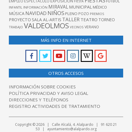
FIESTAS
EXPOSICIÓN
FUTBOL
EMPLEO
ESPECTÁCULO
FIESTA
MIRAVAL
MUNICIPAL
MÉDICO
INFANTIL
INFORMACIÓN
NIÑOS
NAVIDAD
MÚSICA
PLENO
POZO
PREMIOS
TALLER
TEATRO
PROYECTO
SALA AL-ARTIS
TORNEO
VALDEOLMOS
VERANO
TRABAJO
VECINOS
MÁS INFO EN INTERNET
OTROS ACCESOS
INFORMACIÓN SOBRE COOKIES
POLÍTICA PRIVACIDAD Y AVISO LEGAL
DIRECCIONES Y TELÉFONOS
REGISTRO ACTIVIDADES DE TRATAMIENTO
Copyright © 2026 | Calle Alcalá, 4. Alalpardo | 91 620 21
53 | ayuntamiento@alalpardo.org