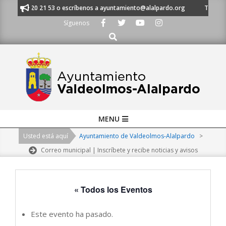
Skip
al 91 620 21 53 o escríbenos a ayuntamiento@alalpardo.org
TE ESCUCH
to
Síguenos
content
Buscar
Primary
MENU
Navigation
Usted está aquí
Ayuntamiento de Valdeolmos-Alalpardo
>
Menu
Correo municipal | Inscríbete y recibe noticias y avisos
« Todos los Eventos
Este evento ha pasado.