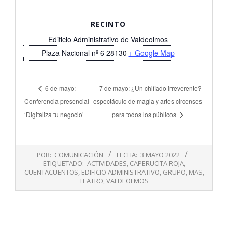
RECINTO
Edificio Administrativo de Valdeolmos
Plaza Nacional nº 6
28130
+ Google Map
6 de mayo:
7 de mayo: ¿Un chiflado irreverente?
Conferencia presencial
espectáculo de magia y artes circenses
‘Digitaliza tu negocio’
para todos los públicos
2022-
POR:
COMUNICACIÓN
FECHA:
3 MAYO 2022
05-
ETIQUETADO:
ACTIVIDADES
,
CAPERUCITA ROJA
,
03
CUENTACUENTOS
,
EDIFICIO ADMINISTRATIVO
,
GRUPO
,
MAS
,
TEATRO
,
VALDEOLMOS