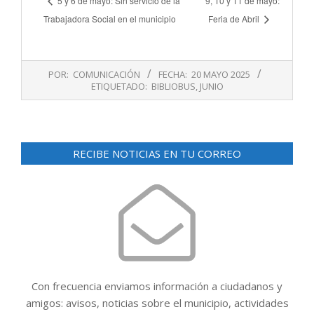
5 y 6 de mayo: Sin servicio de la
9, 10 y 11 de mayo:
Trabajadora Social en el municipio
Feria de Abril
2025-
POR:
COMUNICACIÓN
FECHA:
20 MAYO 2025
05-
ETIQUETADO:
BIBLIOBUS
,
JUNIO
20
RECIBE NOTICIAS EN TU CORREO
Con frecuencia enviamos información a ciudadanos y
amigos: avisos, noticias sobre el municipio, actividades