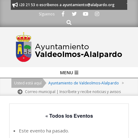
Skip
 al 91 620 21 53 o escríbenos a ayuntamiento@alalpardo.org
TE ESCUC
to
Síguenos
content
Buscar
Primary
MENU
Navigation
Usted está aquí
Ayuntamiento de Valdeolmos-Alalpardo
>
Menu
Correo municipal | Inscríbete y recibe noticias y avisos
« Todos los Eventos
Este evento ha pasado.