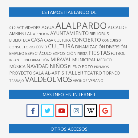
ESTAMOS HABLANDO DE
ALALPARDO
AGUA
ALCALDE
ACTIVIDADES
012
AYUNTAMIENTO
AMBIENTAL
BIBLIOBUS
ATENCIÓN
CONCIERTO
CASA
BIBLIOTECA
CASA CULTURA
CONCURSO
CULTURA
DINAMIZACIÓN
DIVERSIÓN
COVID
CONSULTORIO
FIESTAS
EXPOSICIÓN
FUTBOL
EMPLEO
ESPECTÁCULO
FIESTA
MIRAVAL
MUNICIPAL
MÉDICO
INFANTIL
INFORMACIÓN
NIÑOS
NAVIDAD
MÚSICA
PLENO
POZO
PREMIOS
TALLER
TEATRO
PROYECTO
SALA AL-ARTIS
TORNEO
VALDEOLMOS
VERANO
TRABAJO
VECINOS
MÁS INFO EN INTERNET
OTROS ACCESOS