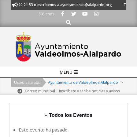
Skip
al 91 620 21 53 o escríbenos a ayuntamiento@alalpardo.org
TE ESCUCHA
to
Síguenos
content
Buscar
Primary
MENU
Navigation
Usted está aquí
Ayuntamiento de Valdeolmos-Alalpardo
>
Menu
Correo municipal | Inscríbete y recibe noticias y avisos
« Todos los Eventos
Este evento ha pasado.