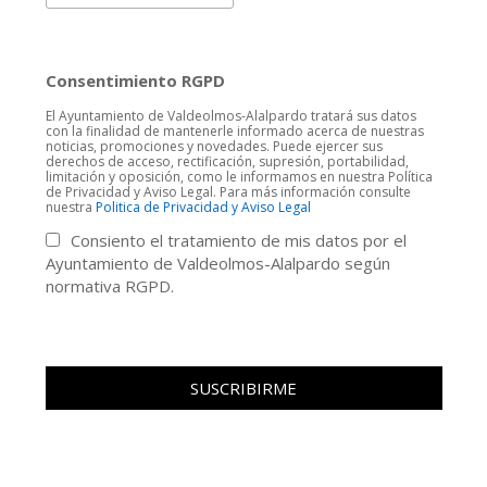
Consentimiento RGPD
El Ayuntamiento de Valdeolmos-Alalpardo tratará sus datos
con la finalidad de mantenerle informado acerca de nuestras
noticias, promociones y novedades. Puede ejercer sus
derechos de acceso, rectificación, supresión, portabilidad,
limitación y oposición, como le informamos en nuestra Política
de Privacidad y Aviso Legal. Para más información consulte
nuestra
Politica de Privacidad y Aviso Legal
Consiento el tratamiento de mis datos por el
Ayuntamiento de Valdeolmos-Alalpardo según
normativa RGPD.