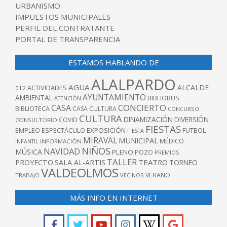
URBANISMO
IMPUESTOS MUNICIPALES
PERFIL DEL CONTRATANTE
PORTAL DE TRANSPARENCIA
ESTAMOS HABLANDO DE
ALALPARDO
AGUA
ALCALDE
ACTIVIDADES
012
AYUNTAMIENTO
AMBIENTAL
BIBLIOBUS
ATENCIÓN
CONCIERTO
CASA
BIBLIOTECA
CASA CULTURA
CONCURSO
CULTURA
DINAMIZACIÓN
DIVERSIÓN
COVID
CONSULTORIO
FIESTAS
EXPOSICIÓN
FUTBOL
EMPLEO
ESPECTÁCULO
FIESTA
MIRAVAL
MUNICIPAL
MÉDICO
INFANTIL
INFORMACIÓN
NIÑOS
NAVIDAD
MÚSICA
PLENO
POZO
PREMIOS
TALLER
TEATRO
PROYECTO
SALA AL-ARTIS
TORNEO
VALDEOLMOS
VERANO
TRABAJO
VECINOS
MÁS INFO EN INTERNET