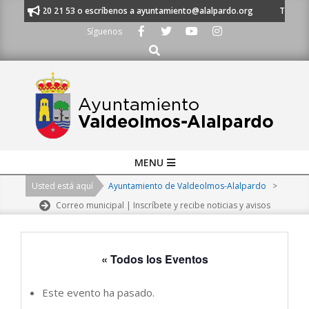
Skip
al 91 620 21 53 o escríbenos a ayuntamiento@alalpardo.org
TE ESCUCH
to
Síguenos
content
Buscar
Primary
MENU
Navigation
Usted está aquí
Ayuntamiento de Valdeolmos-Alalpardo
>
Menu
Correo municipal | Inscríbete y recibe noticias y avisos
« Todos los Eventos
Este evento ha pasado.