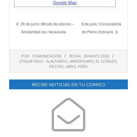
Google Map
29 de junio: Minuto de silencio –
8 de julio: Convocatoria
Solidaridad con Venezuela
de Pleno Ordinario
2026-
POR:
COMUNICACIÓN
FECHA:
26 MAYO 2026
05-
ETIQUETADO:
ALALPARDO
,
ANIVERSARIO
,
EL COÑAZO
,
26
FIESTAS
,
LIBRO
,
PEÑA
RECIBE NOTICIAS EN TU CORREO