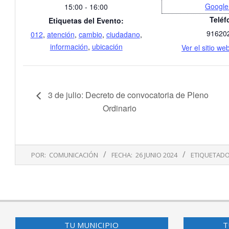
Google
15:00 - 16:00
Teléf
Etiquetas del Evento:
91620
012
,
atención
,
cambio
,
ciudadano
,
información
,
ubicación
Ver el sitio we
3 de julio: Decreto de convocatoria de Pleno
Ordinario
2024-
POR:
COMUNICACIÓN
FECHA:
26 JUNIO 2024
ETIQUETADO
06-
26
TU MUNICIPIO
T