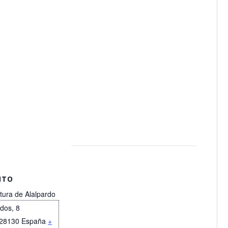
NTO
tura de Alalpardo
idos, 8
28130
España
+