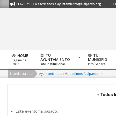
Skip
s al 91 620 21 53 o escríbenos a ayuntamiento@alalpardo.org
TE ESCU
to
content
TU
TU
HOME
AYUNTAMIENTO
MUNICIPIO
Página de
Primary
inicio
Info Institucional
Info General
Navigation
Usted está aquí
Ayuntamiento de Valdeolmos-Alalpardo
>
Menu
« Todos l
Este evento ha pasado.