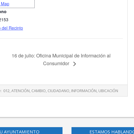
 Map
ono
2153
b del Recinto
16 de julio: Oficina Municipal de Información al
Consumidor
:
012
,
ATENCIÓN
,
CAMBIO
,
CIUDADANO
,
INFORMACIÓN
,
UBICACIÓN
U AYUNTAMIENTO
ESTAMOS HABLAND