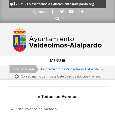
Skip
al 91 620 21 53 o escríbenos a ayuntamiento@alalpardo.org
TE ESCUCHA
to
Síguenos
content
Buscar
Primary
MENU
Navigation
Usted está aquí
Ayuntamiento de Valdeolmos-Alalpardo
>
Menu
Correo municipal | Inscríbete y recibe noticias y avisos
« Todos los Eventos
Este evento ha pasado.