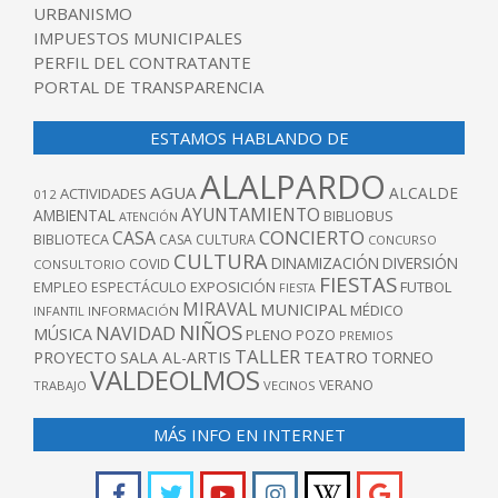
URBANISMO
IMPUESTOS MUNICIPALES
PERFIL DEL CONTRATANTE
PORTAL DE TRANSPARENCIA
ESTAMOS HABLANDO DE
ALALPARDO
AGUA
ALCALDE
ACTIVIDADES
012
AYUNTAMIENTO
AMBIENTAL
BIBLIOBUS
ATENCIÓN
CONCIERTO
CASA
BIBLIOTECA
CASA CULTURA
CONCURSO
CULTURA
DINAMIZACIÓN
DIVERSIÓN
COVID
CONSULTORIO
FIESTAS
EXPOSICIÓN
FUTBOL
EMPLEO
ESPECTÁCULO
FIESTA
MIRAVAL
MUNICIPAL
MÉDICO
INFANTIL
INFORMACIÓN
NIÑOS
NAVIDAD
MÚSICA
PLENO
POZO
PREMIOS
TALLER
TEATRO
PROYECTO
SALA AL-ARTIS
TORNEO
VALDEOLMOS
VERANO
TRABAJO
VECINOS
MÁS INFO EN INTERNET