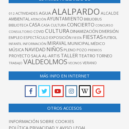
ALALPARDO
AGUA
ALCALDE
ACTIVIDADES
012
AYUNTAMIENTO
AMBIENTAL
BIBLIOBUS
ATENCIÓN
CONCIERTO
CASA
BIBLIOTECA
CASA CULTURA
CONCURSO
CULTURA
DINAMIZACIÓN
DIVERSIÓN
COVID
CONSULTORIO
FIESTAS
EXPOSICIÓN
FUTBOL
EMPLEO
ESPECTÁCULO
FIESTA
MIRAVAL
MUNICIPAL
MÉDICO
INFANTIL
INFORMACIÓN
NIÑOS
NAVIDAD
MÚSICA
PLENO
POZO
PREMIOS
TALLER
TEATRO
PROYECTO
SALA AL-ARTIS
TORNEO
VALDEOLMOS
VERANO
TRABAJO
VECINOS
MÁS INFO EN INTERNET
OTROS ACCESOS
INFORMACIÓN SOBRE COOKIES
POLÍTICA PRIVACIDAD Y AVISO LEGAL