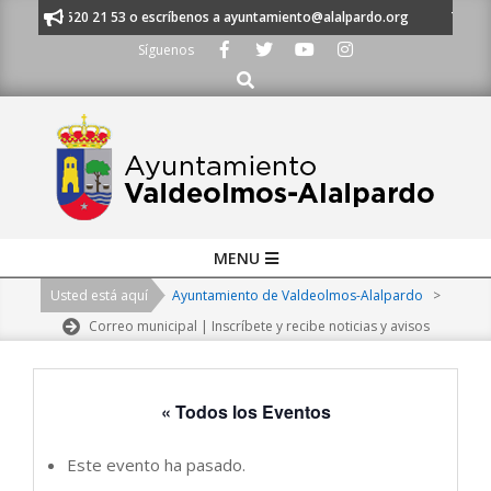
Skip
 al 91 620 21 53 o escríbenos a ayuntamiento@alalpardo.org
TE ESCUC
to
Síguenos
content
Buscar
Primary
MENU
Navigation
Usted está aquí
Ayuntamiento de Valdeolmos-Alalpardo
>
Menu
Correo municipal | Inscríbete y recibe noticias y avisos
« Todos los Eventos
Este evento ha pasado.