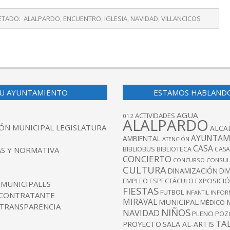
ETADO:
ALALPARDO
,
ENCUENTRO
,
IGLESIA
,
NAVIDAD
,
VILLANCICOS
U AYUNTAMIENTO
ESTAMOS HABLAND
AGUA
ACTIVIDADES
012
ALALPARDO
ÓN MUNICIPAL LEGISLATURA
ALCA
AYUNTAM
AMBIENTAL
ATENCIÓN
CASA
BIBLIOBUS
S Y NORMATIVA
BIBLIOTECA
CASA
CONCIERTO
CONCURSO
CONSUL
CULTURA
DINAMIZACIÓN
DI
EXPOSICI
EMPLEO
ESPECTÁCULO
 MUNICIPALES
FIESTAS
FUTBOL
INFANTIL
INFOR
 CONTRATANTE
MIRAVAL
MUNICIPAL
MÉDICO
 TRANSPARENCIA
NIÑOS
NAVIDAD
PLENO
POZ
TA
PROYECTO
SALA AL-ARTIS