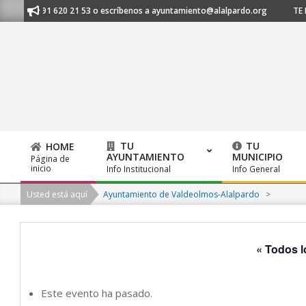
Skip
os al 91 620 21 53 o escríbenos a ayuntamiento@alalpardo.org
TE ESCU
to
content
TU
TU
HOME
AYUNTAMIENTO
MUNICIPIO
Página de
Primary
inicio
Info Institucional
Info General
Navigation
Usted está aquí
Ayuntamiento de Valdeolmos-Alalpardo
>
Menu
« Todos l
Este evento ha pasado.