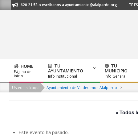
Skip
l 91 620 21 53 o escríbenos a ayuntamiento@alalpardo.org
TE ESCUCHA
to
content
TU
TU
HOME
AYUNTAMIENTO
MUNICIPIO
Página de
Primary
inicio
Info Institucional
Info General
Navigation
Usted está aquí
Ayuntamiento de Valdeolmos-Alalpardo
>
Menu
« Todos l
Este evento ha pasado.