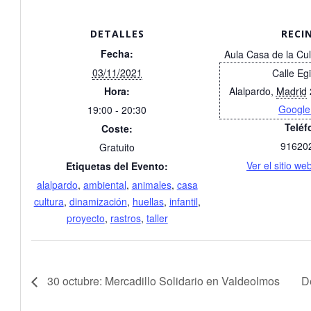
DETALLES
RECI
Fecha:
Aula Casa de la Cul
03/11/2021
Calle Eg
Hora:
Alalpardo
,
Madrid
Google
19:00 - 20:30
Teléf
Coste:
91620
Gratuito
Ver el sitio we
Etiquetas del Evento:
alalpardo
,
ambiental
,
animales
,
casa
cultura
,
dinamización
,
huellas
,
infantil
,
proyecto
,
rastros
,
taller
30 octubre: Mercadillo Solidario en Valdeolmos
De