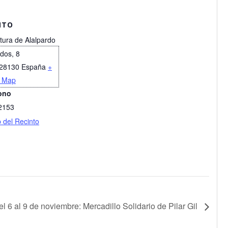
NTO
tura de Alalpardo
idos, 8
28130
España
+
 Map
ono
2153
b del Recinto
l 6 al 9 de noviembre: Mercadillo Solidario de Pilar Gil