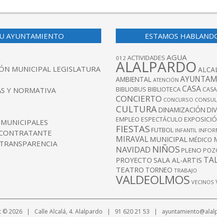
U AYUNTAMIENTO
ESTAMOS HABLAND
AGUA
ACTIVIDADES
012
ALALPARDO
ÓN MUNICIPAL LEGISLATURA
ALCA
AYUNTAM
AMBIENTAL
ATENCIÓN
CASA
BIBLIOBUS
S Y NORMATIVA
BIBLIOTECA
CASA
CONCIERTO
CONCURSO
CONSUL
CULTURA
DINAMIZACIÓN
DI
EXPOSICI
EMPLEO
ESPECTÁCULO
 MUNICIPALES
FIESTAS
FUTBOL
INFANTIL
INFOR
 CONTRATANTE
MIRAVAL
MUNICIPAL
MÉDICO
 TRANSPARENCIA
NIÑOS
NAVIDAD
PLENO
POZ
TA
PROYECTO
SALA AL-ARTIS
TEATRO
TORNEO
TRABAJO
VALDEOLMOS
VECINOS
t © 2026 | Calle Alcalá, 4. Alalpardo | 91 620 21 53 | ayuntamiento@alal