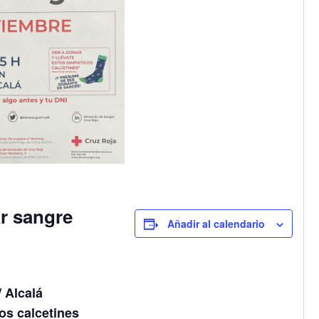
r sangre
Añadir al calendario
 Alcalá
os calcetines