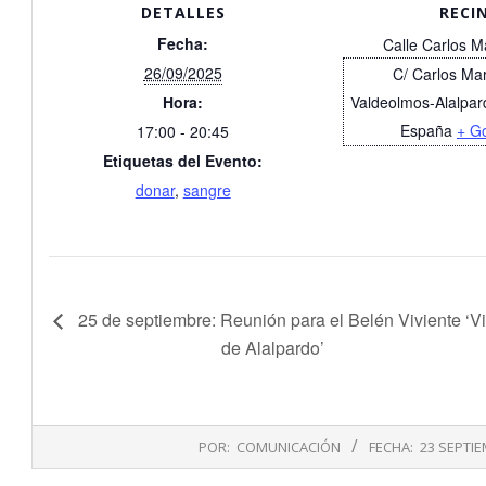
DETALLES
RECI
Fecha:
Calle Carlos M
26/09/2025
C/ Carlos Mar
Hora:
Valdeolmos-Alalpar
España
+ G
17:00 - 20:45
Etiquetas del Evento:
donar
,
sangre
25 de septiembre: Reunión para el Belén Viviente ‘Vi
de Alalpardo’
2025-
POR:
COMUNICACIÓN
FECHA:
23 SEPTIE
09-
23