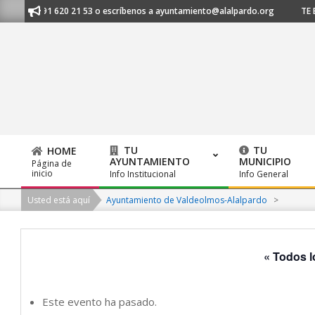
Skip
os al 91 620 21 53 o escríbenos a ayuntamiento@alalpardo.org
TE ESCU
to
content
TU
TU
HOME
AYUNTAMIENTO
MUNICIPIO
Página de
Primary
inicio
Info Institucional
Info General
Navigation
Usted está aquí
Ayuntamiento de Valdeolmos-Alalpardo
>
Menu
« Todos l
Este evento ha pasado.