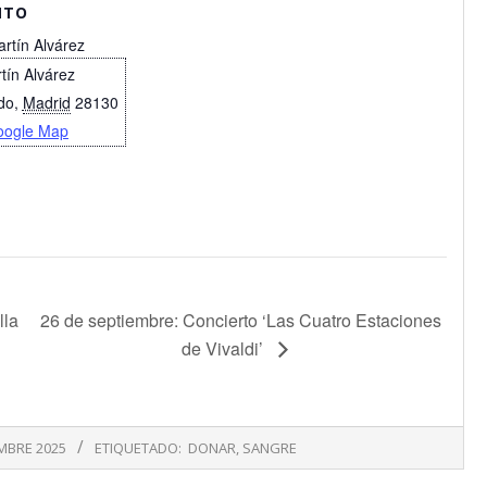
NTO
artín Alvárez
tín Alvárez
do
,
Madrid
28130
oogle Map
lla
26 de septiembre: Concierto ‘Las Cuatro Estaciones
de Vivaldi’
MBRE 2025
ETIQUETADO:
DONAR
,
SANGRE