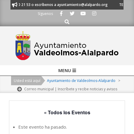
Skip
 91 620 21 53 o escríbenos a ayuntamiento@alalpardo.org
TE ESCUCHAM
to
Síguenos
content
Buscar
Primary
MENU
Navigation
Usted está aquí
Ayuntamiento de Valdeolmos-Alalpardo
>
Menu
Correo municipal | Inscríbete y recibe noticias y avisos
« Todos los Eventos
Este evento ha pasado.