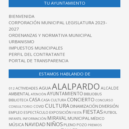
TU AYUNTAMIENTO
BIENVENIDA
CORPORACIÓN MUNICIPAL LEGISLATURA 2023-
2027
ORDENANZAS Y NORMATIVA MUNICIPAL
URBANISMO
IMPUESTOS MUNICIPALES
PERFIL DEL CONTRATANTE
PORTAL DE TRANSPARENCIA
ESTAMOS HABLANDO DE
ALALPARDO
AGUA
ALCALDE
ACTIVIDADES
012
AYUNTAMIENTO
AMBIENTAL
BIBLIOBUS
ATENCIÓN
CONCIERTO
CASA
BIBLIOTECA
CASA CULTURA
CONCURSO
CULTURA
DINAMIZACIÓN
DIVERSIÓN
COVID
CONSULTORIO
FIESTAS
EXPOSICIÓN
FUTBOL
EMPLEO
ESPECTÁCULO
FIESTA
MIRAVAL
MUNICIPAL
MÉDICO
INFANTIL
INFORMACIÓN
NIÑOS
NAVIDAD
MÚSICA
PLENO
POZO
PREMIOS