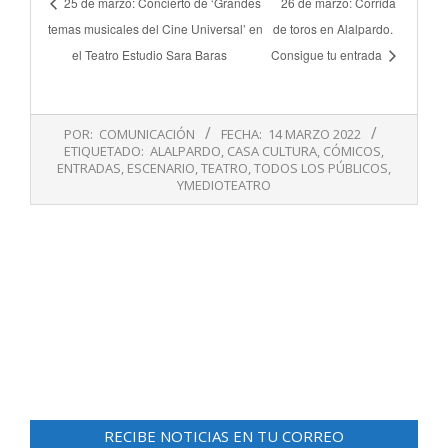
25 de marzo: Concierto de ‘Grandes
26 de marzo: Corrida
temas musicales del Cine Universal’ en
de toros en Alalpardo.
el Teatro Estudio Sara Baras
Consigue tu entrada
2022-
POR:
COMUNICACIÓN
FECHA:
14 MARZO 2022
03-
ETIQUETADO:
ALALPARDO
,
CASA CULTURA
,
CÓMICOS
,
14
ENTRADAS
,
ESCENARIO
,
TEATRO
,
TODOS LOS PÚBLICOS
,
YMEDIOTEATRO
RECIBE NOTICIAS EN TU CORREO