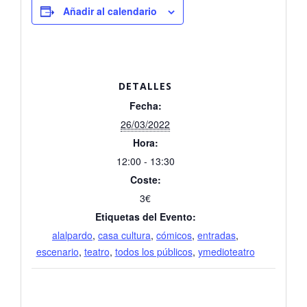
Añadir al calendario
DETALLES
Fecha:
26/03/2022
Hora:
12:00 - 13:30
Coste:
3€
Etiquetas del Evento:
alalpardo
,
casa cultura
,
cómicos
,
entradas
,
escenario
,
teatro
,
todos los públicos
,
ymedioteatro