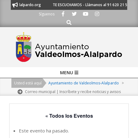
Skip
miento@alalpardo.org
TE ESCUCHAMOS - Llámanos al 91 620 21 53 o escr
to
Síguenos
content
Buscar
Primary
MENU
Navigation
Usted está aquí
Ayuntamiento de Valdeolmos-Alalpardo
>
Menu
Correo municipal | Inscríbete y recibe noticias y avisos
« Todos los Eventos
Este evento ha pasado.