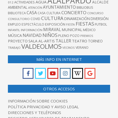
ALALPARDO
AGUA
ALCALDE
ACTIVIDADES
012
AYUNTAMIENTO
AMBIENTAL
BIBLIOBUS
ATENCIÓN
CONCIERTO
CASA
BIBLIOTECA
CASA CULTURA
CONCURSO
CULTURA
DINAMIZACIÓN
DIVERSIÓN
COVID
CONSULTORIO
FIESTAS
EXPOSICIÓN
FUTBOL
EMPLEO
ESPECTÁCULO
FIESTA
MIRAVAL
MUNICIPAL
MÉDICO
INFANTIL
INFORMACIÓN
NIÑOS
NAVIDAD
MÚSICA
PLENO
POZO
PREMIOS
TALLER
TEATRO
PROYECTO
SALA AL-ARTIS
TORNEO
VALDEOLMOS
VERANO
TRABAJO
VECINOS
MÁS INFO EN INTERNET
OTROS ACCESOS
INFORMACIÓN SOBRE COOKIES
POLÍTICA PRIVACIDAD Y AVISO LEGAL
DIRECCIONES Y TELÉFONOS