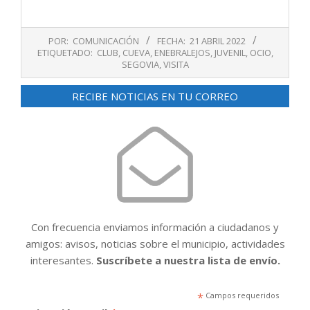
2022-
POR:
COMUNICACIÓN
FECHA:
21 ABRIL 2022
04-
ETIQUETADO:
CLUB
,
CUEVA
,
ENEBRALEJOS
,
JUVENIL
,
OCIO
,
21
SEGOVIA
,
VISITA
RECIBE NOTICIAS EN TU CORREO
Con frecuencia enviamos información a ciudadanos y
amigos: avisos, noticias sobre el municipio, actividades
interesantes.
Suscríbete a nuestra lista de envío.
*
Campos requeridos