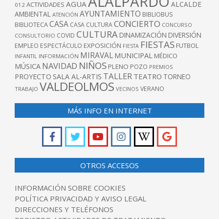
ALALPARDO
AGUA
ALCALDE
ACTIVIDADES
012
AYUNTAMIENTO
AMBIENTAL
BIBLIOBUS
ATENCIÓN
CONCIERTO
CASA
BIBLIOTECA
CASA CULTURA
CONCURSO
CULTURA
DINAMIZACIÓN
DIVERSIÓN
COVID
CONSULTORIO
FIESTAS
EXPOSICIÓN
FUTBOL
EMPLEO
ESPECTÁCULO
FIESTA
MIRAVAL
MUNICIPAL
MÉDICO
INFANTIL
INFORMACIÓN
NIÑOS
NAVIDAD
MÚSICA
PLENO
POZO
PREMIOS
TALLER
TEATRO
PROYECTO
SALA AL-ARTIS
TORNEO
VALDEOLMOS
VERANO
TRABAJO
VECINOS
MÁS INFO EN INTERNET
OTROS ACCESOS
INFORMACIÓN SOBRE COOKIES
POLÍTICA PRIVACIDAD Y AVISO LEGAL
DIRECCIONES Y TELÉFONOS