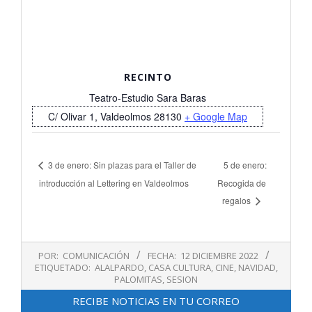
RECINTO
Teatro-Estudio Sara Baras
C/ Olivar 1, Valdeolmos
28130
+ Google Map
3 de enero: Sin plazas para el Taller de
5 de enero:
introducción al Lettering en Valdeolmos
Recogida de
regalos
2022-
POR:
COMUNICACIÓN
FECHA:
12 DICIEMBRE 2022
12-
ETIQUETADO:
ALALPARDO
,
CASA CULTURA
,
CINE
,
NAVIDAD
,
12
PALOMITAS
,
SESION
RECIBE NOTICIAS EN TU CORREO