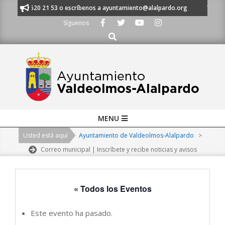
Skip
 al 91 620 21 53 o escríbenos a ayuntamiento@alalpardo.org
TE ESCUCH
to
Síguenos
content
Buscar
Primary
MENU
Navigation
Usted está aquí
Ayuntamiento de Valdeolmos-Alalpardo
>
Menu
Correo municipal | Inscríbete y recibe noticias y avisos
« Todos los Eventos
Este evento ha pasado.