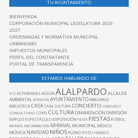
TU AYUNTAMIENTO
BIENVENIDA
CORPORACIÓN MUNICIPAL LEGISLATURA 2023-
2027
ORDENANZAS Y NORMATIVA MUNICIPAL
URBANISMO
IMPUESTOS MUNICIPALES
PERFIL DEL CONTRATANTE
PORTAL DE TRANSPARENCIA
ESTAMOS HABLANDO DE
ALALPARDO
AGUA
ALCALDE
ACTIVIDADES
012
AYUNTAMIENTO
AMBIENTAL
BIBLIOBUS
ATENCIÓN
CONCIERTO
CASA
BIBLIOTECA
CASA CULTURA
CONCURSO
CULTURA
DINAMIZACIÓN
DIVERSIÓN
COVID
CONSULTORIO
FIESTAS
EXPOSICIÓN
FUTBOL
EMPLEO
ESPECTÁCULO
FIESTA
MIRAVAL
MUNICIPAL
MÉDICO
INFANTIL
INFORMACIÓN
NIÑOS
NAVIDAD
MÚSICA
PLENO
POZO
PREMIOS