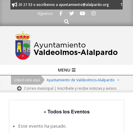
Skip
al 91 620 21 53 o escríbenos a ayuntamiento@alalpardo.org
TE ESCUCH
to
Síguenos
content
Buscar
Primary
MENU
Navigation
Usted está aquí
Ayuntamiento de Valdeolmos-Alalpardo
>
Menu
Correo municipal | Inscríbete y recibe noticias y avisos
« Todos los Eventos
Este evento ha pasado.