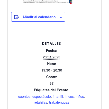
Añadir al calendario
DETALLES
Fecha:
20/01/2023
Hora:
19:30 - 20:30
Coste:
6€
Etiquetas del Evento:
cuentos
,
espectáculo
,
infantil
,
líricos
,
niños
,
retahílas
,
trabalenguas