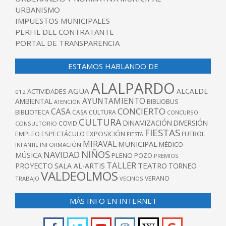
URBANISMO
IMPUESTOS MUNICIPALES
PERFIL DEL CONTRATANTE
PORTAL DE TRANSPARENCIA
ESTAMOS HABLANDO DE
ALALPARDO
AGUA
ALCALDE
ACTIVIDADES
012
AYUNTAMIENTO
AMBIENTAL
BIBLIOBUS
ATENCIÓN
CONCIERTO
CASA
BIBLIOTECA
CASA CULTURA
CONCURSO
CULTURA
DINAMIZACIÓN
DIVERSIÓN
COVID
CONSULTORIO
FIESTAS
EXPOSICIÓN
FUTBOL
EMPLEO
ESPECTÁCULO
FIESTA
MIRAVAL
MUNICIPAL
MÉDICO
INFANTIL
INFORMACIÓN
NIÑOS
NAVIDAD
MÚSICA
PLENO
POZO
PREMIOS
TALLER
TEATRO
PROYECTO
SALA AL-ARTIS
TORNEO
VALDEOLMOS
VERANO
TRABAJO
VECINOS
MÁS INFO EN INTERNET