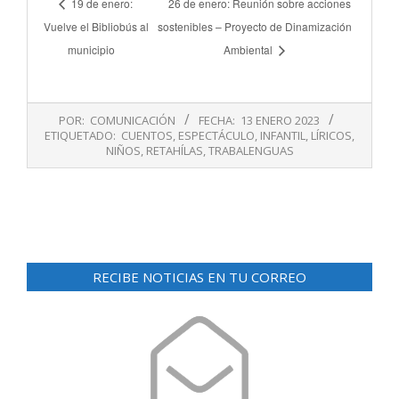
19 de enero:
26 de enero: Reunión sobre acciones
Vuelve el Bibliobús al
sostenibles – Proyecto de Dinamización
municipio
Ambiental
2023-
POR:
COMUNICACIÓN
FECHA:
13 ENERO 2023
01-
ETIQUETADO:
CUENTOS
,
ESPECTÁCULO
,
INFANTIL
,
LÍRICOS
,
13
NIÑOS
,
RETAHÍLAS
,
TRABALENGUAS
RECIBE NOTICIAS EN TU CORREO