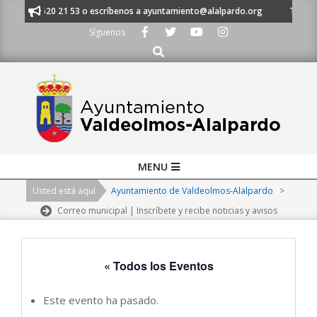
Skip
 al 91 620 21 53 o escríbenos a ayuntamiento@alalpardo.org
TE ESCUC
to
Síguenos
content
Buscar
Primary
MENU
Navigation
Usted está aquí
Ayuntamiento de Valdeolmos-Alalpardo
>
Menu
Correo municipal | Inscríbete y recibe noticias y avisos
« Todos los Eventos
Este evento ha pasado.