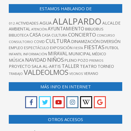
ESTAMOS HABLANDO DE
ALALPARDO
AGUA
ALCALDE
ACTIVIDADES
012
AYUNTAMIENTO
AMBIENTAL
BIBLIOBUS
ATENCIÓN
CONCIERTO
CASA
BIBLIOTECA
CASA CULTURA
CONCURSO
CULTURA
DINAMIZACIÓN
DIVERSIÓN
COVID
CONSULTORIO
FIESTAS
EXPOSICIÓN
FUTBOL
EMPLEO
ESPECTÁCULO
FIESTA
MIRAVAL
MUNICIPAL
MÉDICO
INFANTIL
INFORMACIÓN
NIÑOS
NAVIDAD
MÚSICA
PLENO
POZO
PREMIOS
TALLER
TEATRO
PROYECTO
SALA AL-ARTIS
TORNEO
VALDEOLMOS
VERANO
TRABAJO
VECINOS
MÁS INFO EN INTERNET
OTROS ACCESOS