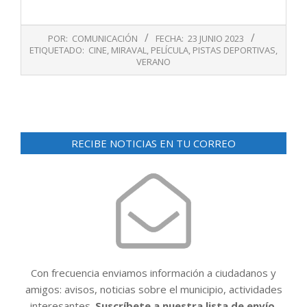
2023-
POR:
COMUNICACIÓN
FECHA:
23 JUNIO 2023
06-
ETIQUETADO:
CINE
,
MIRAVAL
,
PELÍCULA
,
PISTAS DEPORTIVAS
,
23
VERANO
RECIBE NOTICIAS EN TU CORREO
Con frecuencia enviamos información a ciudadanos y
amigos: avisos, noticias sobre el municipio, actividades
interesantes.
Suscríbete a nuestra lista de envío.