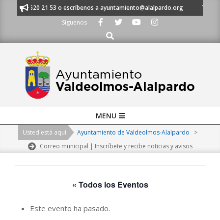
Skip
 al 91 620 21 53 o escríbenos a ayuntamiento@alalpardo.org
TE ESCUC
to
Síguenos
content
Buscar
Primary
MENU
Navigation
Usted está aquí
Ayuntamiento de Valdeolmos-Alalpardo
>
Menu
Correo municipal | Inscríbete y recibe noticias y avisos
« Todos los Eventos
Este evento ha pasado.