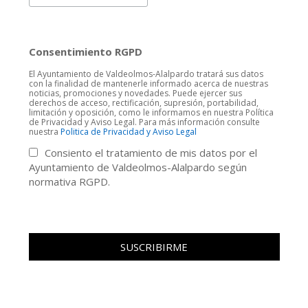
Consentimiento RGPD
El Ayuntamiento de Valdeolmos-Alalpardo tratará sus datos
con la finalidad de mantenerle informado acerca de nuestras
noticias, promociones y novedades. Puede ejercer sus
derechos de acceso, rectificación, supresión, portabilidad,
limitación y oposición, como le informamos en nuestra Política
de Privacidad y Aviso Legal. Para más información consulte
nuestra
Politica de Privacidad y Aviso Legal
Consiento el tratamiento de mis datos por el
Ayuntamiento de Valdeolmos-Alalpardo según
normativa RGPD.