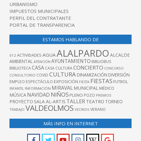
URBANISMO
IMPUESTOS MUNICIPALES
PERFIL DEL CONTRATANTE
PORTAL DE TRANSPARENCIA
ESTAMOS HABLANDO DE
ALALPARDO
AGUA
ALCALDE
ACTIVIDADES
012
AYUNTAMIENTO
AMBIENTAL
BIBLIOBUS
ATENCIÓN
CONCIERTO
CASA
BIBLIOTECA
CASA CULTURA
CONCURSO
CULTURA
DINAMIZACIÓN
DIVERSIÓN
COVID
CONSULTORIO
FIESTAS
EXPOSICIÓN
FUTBOL
EMPLEO
ESPECTÁCULO
FIESTA
MIRAVAL
MUNICIPAL
MÉDICO
INFANTIL
INFORMACIÓN
NIÑOS
NAVIDAD
MÚSICA
PLENO
POZO
PREMIOS
TALLER
TEATRO
PROYECTO
SALA AL-ARTIS
TORNEO
VALDEOLMOS
VERANO
TRABAJO
VECINOS
MÁS INFO EN INTERNET