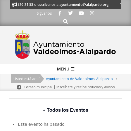
Skip
 al 91 620 21 53 o escríbenos a ayuntamiento@alalpardo.org
TE ESCUC
to
Síguenos
content
Buscar
Primary
MENU
Navigation
Usted está aquí
Ayuntamiento de Valdeolmos-Alalpardo
>
Menu
Correo municipal | Inscríbete y recibe noticias y avisos
« Todos los Eventos
Este evento ha pasado.