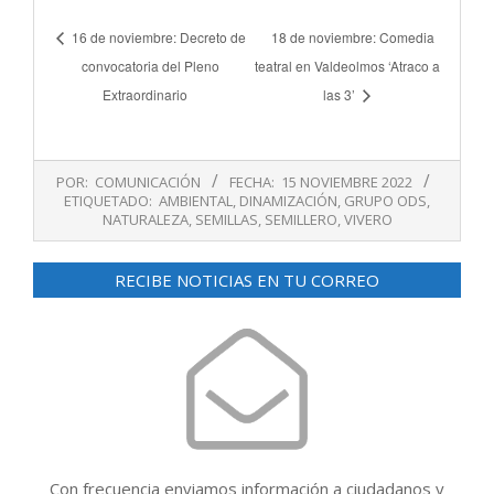
16 de noviembre: Decreto de
18 de noviembre: Comedia
convocatoria del Pleno
teatral en Valdeolmos ‘Atraco a
Extraordinario
las 3’
2022-
POR:
COMUNICACIÓN
FECHA:
15 NOVIEMBRE 2022
11-
ETIQUETADO:
AMBIENTAL
,
DINAMIZACIÓN
,
GRUPO ODS
,
15
NATURALEZA
,
SEMILLAS
,
SEMILLERO
,
VIVERO
RECIBE NOTICIAS EN TU CORREO
Con frecuencia enviamos información a ciudadanos y