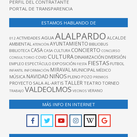
PERFIL DEL CONTRATANTE
PORTAL DE TRANSPARENCIA
ESTAMOS HABLANDO DE
ALALPARDO
AGUA
ALCALDE
ACTIVIDADES
012
AYUNTAMIENTO
AMBIENTAL
BIBLIOBUS
ATENCIÓN
CONCIERTO
CASA
BIBLIOTECA
CASA CULTURA
CONCURSO
CULTURA
DINAMIZACIÓN
DIVERSIÓN
COVID
CONSULTORIO
FIESTAS
EXPOSICIÓN
FUTBOL
EMPLEO
ESPECTÁCULO
FIESTA
MIRAVAL
MUNICIPAL
MÉDICO
INFANTIL
INFORMACIÓN
NIÑOS
NAVIDAD
MÚSICA
PLENO
POZO
PREMIOS
TALLER
TEATRO
PROYECTO
SALA AL-ARTIS
TORNEO
VALDEOLMOS
VERANO
TRABAJO
VECINOS
MÁS INFO EN INTERNET