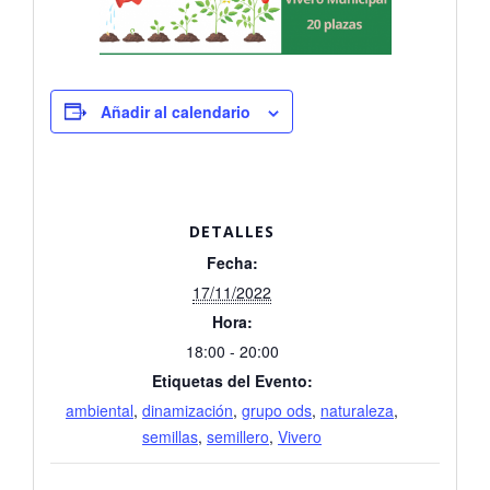
Añadir al calendario
DETALLES
Fecha:
17/11/2022
Hora:
18:00 - 20:00
Etiquetas del Evento:
ambiental
,
dinamización
,
grupo ods
,
naturaleza
,
semillas
,
semillero
,
Vivero