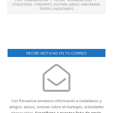
POR:
COMUNICACIÓN
FECHA:
14 FEBRERO 2023
02-
ETIQUETADO:
CONCIERTO
,
CULTURA
,
LERLES
,
SARA BARAS
,
14
TEATRO
,
VALDEOLMOS
RECIBE NOTICIAS EN TU CORREO
Con frecuencia enviamos información a ciudadanos y
amigos: avisos, noticias sobre el municipio, actividades
interesantes.
Suscríbete a nuestra lista de envío.