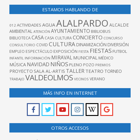
ESTAMOS HABLANDO DE
ALALPARDO
AGUA
ALCALDE
ACTIVIDADES
012
AYUNTAMIENTO
AMBIENTAL
BIBLIOBUS
ATENCIÓN
CONCIERTO
CASA
BIBLIOTECA
CASA CULTURA
CONCURSO
CULTURA
DINAMIZACIÓN
DIVERSIÓN
COVID
CONSULTORIO
FIESTAS
EXPOSICIÓN
FUTBOL
EMPLEO
ESPECTÁCULO
FIESTA
MIRAVAL
MUNICIPAL
MÉDICO
INFANTIL
INFORMACIÓN
NIÑOS
NAVIDAD
MÚSICA
PLENO
POZO
PREMIOS
TALLER
TEATRO
PROYECTO
SALA AL-ARTIS
TORNEO
VALDEOLMOS
VERANO
TRABAJO
VECINOS
MÁS INFO EN INTERNET
OTROS ACCESOS