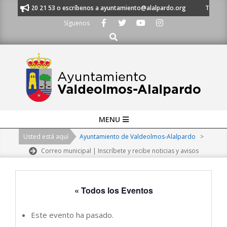
Skip
al 91 620 21 53 o escríbenos a ayuntamiento@alalpardo.org
TE ESCUCH
to
Síguenos
content
Buscar
Primary
MENU
Navigation
Usted está aquí
Ayuntamiento de Valdeolmos-Alalpardo
>
Menu
Correo municipal | Inscríbete y recibe noticias y avisos
« Todos los Eventos
Este evento ha pasado.