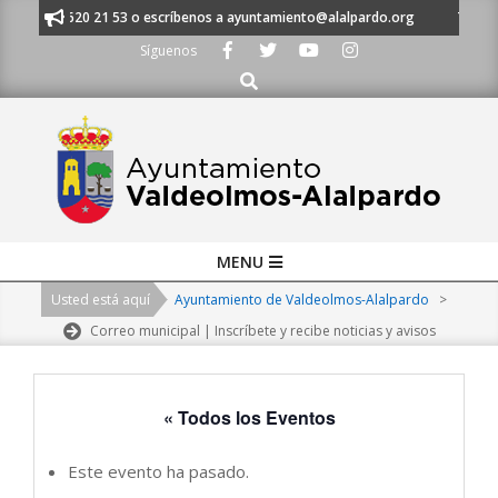
Skip
 al 91 620 21 53 o escríbenos a ayuntamiento@alalpardo.org
TE ESCUC
to
Síguenos
content
Buscar
Primary
MENU
Navigation
Usted está aquí
Ayuntamiento de Valdeolmos-Alalpardo
>
Menu
Correo municipal | Inscríbete y recibe noticias y avisos
« Todos los Eventos
Este evento ha pasado.