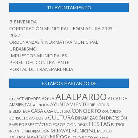
TU AYUNTAMIENTO
BIENVENIDA
CORPORACIÓN MUNICIPAL LEGISLATURA 2023-
2027
ORDENANZAS Y NORMATIVA MUNICIPAL
URBANISMO
IMPUESTOS MUNICIPALES
PERFIL DEL CONTRATANTE
PORTAL DE TRANSPARENCIA
ESTAMOS HABLANDO DE
ALALPARDO
AGUA
ALCALDE
ACTIVIDADES
012
AYUNTAMIENTO
AMBIENTAL
BIBLIOBUS
ATENCIÓN
CONCIERTO
CASA
BIBLIOTECA
CASA CULTURA
CONCURSO
CULTURA
DINAMIZACIÓN
DIVERSIÓN
COVID
CONSULTORIO
FIESTAS
EXPOSICIÓN
FUTBOL
EMPLEO
ESPECTÁCULO
FIESTA
MIRAVAL
MUNICIPAL
MÉDICO
INFANTIL
INFORMACIÓN
NIÑOS
NAVIDAD
MÚSICA
PLENO
POZO
PREMIOS