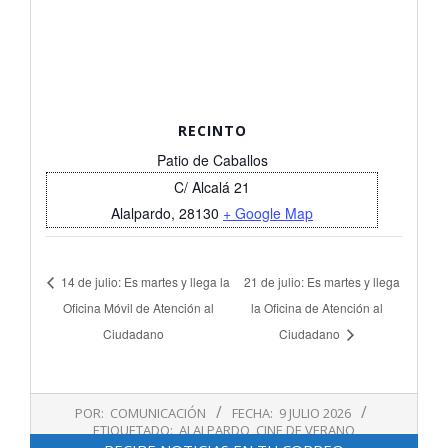
RECINTO
Patio de Caballos
C/ Alcalá 21
Alalpardo
,
28130
+ Google Map
14 de julio: Es martes y llega la
21 de julio: Es martes y llega
Oficina Móvil de Atención al
la Oficina de Atención al
Ciudadano
Ciudadano
2026-
POR:
COMUNICACIÓN
FECHA:
9 JULIO 2026
07-
ETIQUETADO:
ALALPARDO
,
CINE DE VERANO
09