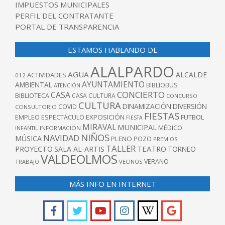
IMPUESTOS MUNICIPALES
PERFIL DEL CONTRATANTE
PORTAL DE TRANSPARENCIA
ESTAMOS HABLANDO DE
ALALPARDO
AGUA
ALCALDE
ACTIVIDADES
012
AYUNTAMIENTO
AMBIENTAL
BIBLIOBUS
ATENCIÓN
CONCIERTO
CASA
BIBLIOTECA
CASA CULTURA
CONCURSO
CULTURA
DINAMIZACIÓN
DIVERSIÓN
COVID
CONSULTORIO
FIESTAS
EXPOSICIÓN
FUTBOL
EMPLEO
ESPECTÁCULO
FIESTA
MIRAVAL
MUNICIPAL
MÉDICO
INFANTIL
INFORMACIÓN
NIÑOS
NAVIDAD
MÚSICA
PLENO
POZO
PREMIOS
TALLER
TEATRO
PROYECTO
SALA AL-ARTIS
TORNEO
VALDEOLMOS
VERANO
TRABAJO
VECINOS
MÁS INFO EN INTERNET