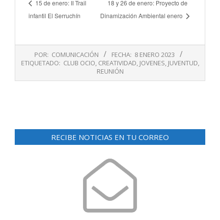
15 de enero: II Trail
18 y 26 de enero: Proyecto de
infantil El Serruchín
Dinamización Ambiental enero
2023-
POR:
COMUNICACIÓN
FECHA:
8 ENERO 2023
01-
ETIQUETADO:
CLUB OCIO
,
CREATIVIDAD
,
JOVENES
,
JUVENTUD
,
08
REUNIÓN
RECIBE NOTICIAS EN TU CORREO