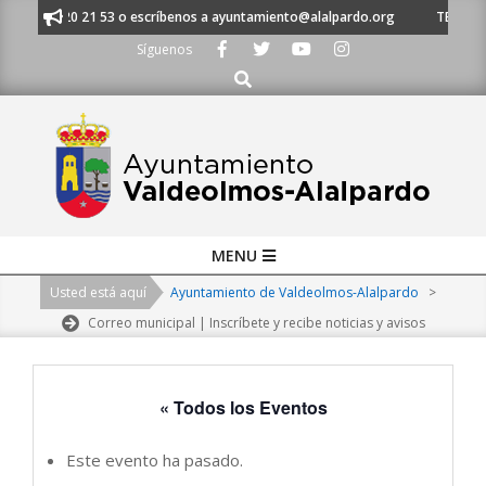
Skip
al 91 620 21 53 o escríbenos a ayuntamiento@alalpardo.org
TE ESCUCHA
to
Síguenos
content
Buscar
Primary
MENU
Navigation
Usted está aquí
Ayuntamiento de Valdeolmos-Alalpardo
>
Menu
Correo municipal | Inscríbete y recibe noticias y avisos
« Todos los Eventos
Este evento ha pasado.