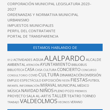
CORPORACIÓN MUNICIPAL LEGISLATURA 2023-
2027
ORDENANZAS Y NORMATIVA MUNICIPAL
URBANISMO
IMPUESTOS MUNICIPALES
PERFIL DEL CONTRATANTE
PORTAL DE TRANSPARENCIA
ESTAMOS HABLANDO DE
ALALPARDO
AGUA
ALCALDE
ACTIVIDADES
012
AYUNTAMIENTO
AMBIENTAL
BIBLIOBUS
ATENCIÓN
CONCIERTO
CASA
BIBLIOTECA
CASA CULTURA
CONCURSO
CULTURA
DINAMIZACIÓN
DIVERSIÓN
COVID
CONSULTORIO
FIESTAS
EXPOSICIÓN
FUTBOL
EMPLEO
ESPECTÁCULO
FIESTA
MIRAVAL
MUNICIPAL
MÉDICO
INFANTIL
INFORMACIÓN
NIÑOS
NAVIDAD
MÚSICA
PLENO
POZO
PREMIOS
TALLER
TEATRO
PROYECTO
SALA AL-ARTIS
TORNEO
VALDEOLMOS
VERANO
TRABAJO
VECINOS