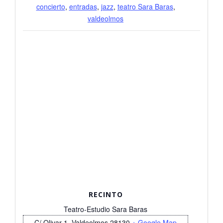
concierto
,
entradas
,
jazz
,
teatro Sara Baras
,
valdeolmos
RECINTO
Teatro-Estudio Sara Baras
C/ Olivar 1, Valdeolmos
28130
+ Google Map