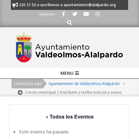
Skip
s al 91 620 21 53 o escríbenos a ayuntamiento@alalpardo.org
TE ESCU
to
Síguenos
content
Buscar
Primary
MENU
Navigation
Usted está aquí
Ayuntamiento de Valdeolmos-Alalpardo
>
Menu
Correo municipal | Inscríbete y recibe noticias y avisos
« Todos los Eventos
Este evento ha pasado.