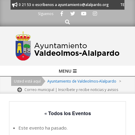
Skip
l 91 620 21 53 o escríbenos a ayuntamiento@alalpardo.org
TE ESCUCHAM
to
Síguenos
content
Buscar
Primary
MENU
Navigation
Usted está aquí
Ayuntamiento de Valdeolmos-Alalpardo
>
Menu
Correo municipal | Inscríbete y recibe noticias y avisos
« Todos los Eventos
Este evento ha pasado.