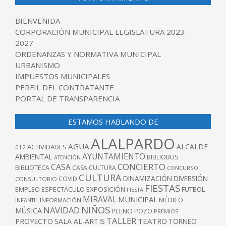
BIENVENIDA
CORPORACIÓN MUNICIPAL LEGISLATURA 2023-
2027
ORDENANZAS Y NORMATIVA MUNICIPAL
URBANISMO
IMPUESTOS MUNICIPALES
PERFIL DEL CONTRATANTE
PORTAL DE TRANSPARENCIA
ESTAMOS HABLANDO DE
ALALPARDO
AGUA
ALCALDE
ACTIVIDADES
012
AYUNTAMIENTO
AMBIENTAL
BIBLIOBUS
ATENCIÓN
CONCIERTO
CASA
BIBLIOTECA
CASA CULTURA
CONCURSO
CULTURA
DINAMIZACIÓN
DIVERSIÓN
COVID
CONSULTORIO
FIESTAS
EXPOSICIÓN
FUTBOL
EMPLEO
ESPECTÁCULO
FIESTA
MIRAVAL
MUNICIPAL
MÉDICO
INFANTIL
INFORMACIÓN
NIÑOS
NAVIDAD
MÚSICA
PLENO
POZO
PREMIOS
TALLER
TEATRO
PROYECTO
SALA AL-ARTIS
TORNEO