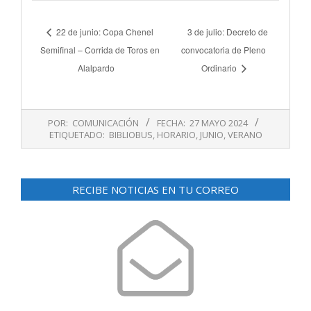
22 de junio: Copa Chenel
3 de julio: Decreto de
Semifinal – Corrida de Toros en
convocatoria de Pleno
Alalpardo
Ordinario
2024-
POR:
COMUNICACIÓN
FECHA:
27 MAYO 2024
05-
ETIQUETADO:
BIBLIOBUS
,
HORARIO
,
JUNIO
,
VERANO
27
RECIBE NOTICIAS EN TU CORREO