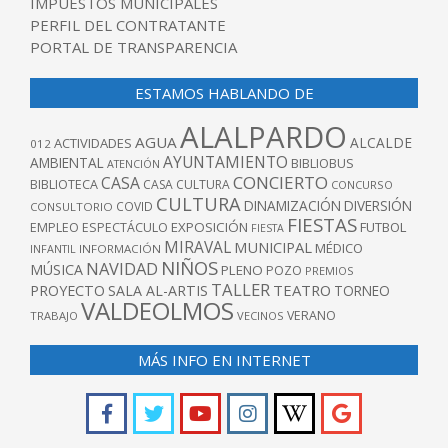
IMPUESTOS MUNICIPALES
PERFIL DEL CONTRATANTE
PORTAL DE TRANSPARENCIA
ESTAMOS HABLANDO DE
ALALPARDO
AGUA
ALCALDE
ACTIVIDADES
012
AYUNTAMIENTO
AMBIENTAL
BIBLIOBUS
ATENCIÓN
CONCIERTO
CASA
BIBLIOTECA
CASA CULTURA
CONCURSO
CULTURA
DINAMIZACIÓN
DIVERSIÓN
COVID
CONSULTORIO
FIESTAS
EXPOSICIÓN
FUTBOL
EMPLEO
ESPECTÁCULO
FIESTA
MIRAVAL
MUNICIPAL
MÉDICO
INFANTIL
INFORMACIÓN
NIÑOS
NAVIDAD
MÚSICA
PLENO
POZO
PREMIOS
TALLER
TEATRO
PROYECTO
SALA AL-ARTIS
TORNEO
VALDEOLMOS
VERANO
TRABAJO
VECINOS
MÁS INFO EN INTERNET