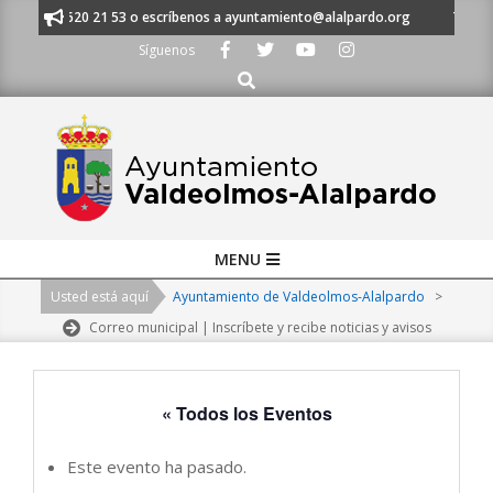
Skip
 al 91 620 21 53 o escríbenos a ayuntamiento@alalpardo.org
TE ESCUC
to
Síguenos
content
Buscar
Primary
MENU
Navigation
Usted está aquí
Ayuntamiento de Valdeolmos-Alalpardo
>
Menu
Correo municipal | Inscríbete y recibe noticias y avisos
« Todos los Eventos
Este evento ha pasado.