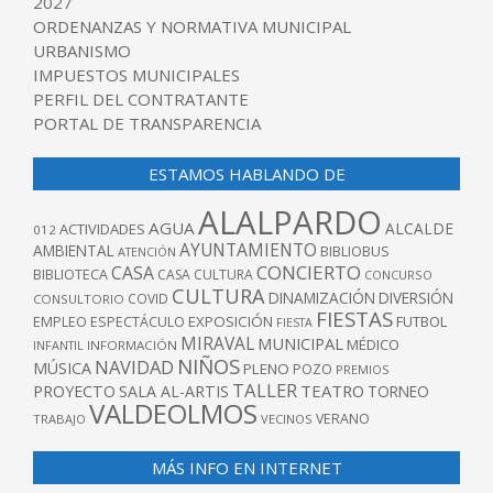
2027
ORDENANZAS Y NORMATIVA MUNICIPAL
URBANISMO
IMPUESTOS MUNICIPALES
PERFIL DEL CONTRATANTE
PORTAL DE TRANSPARENCIA
ESTAMOS HABLANDO DE
ALALPARDO
AGUA
ALCALDE
ACTIVIDADES
012
AYUNTAMIENTO
AMBIENTAL
BIBLIOBUS
ATENCIÓN
CONCIERTO
CASA
BIBLIOTECA
CASA CULTURA
CONCURSO
CULTURA
DINAMIZACIÓN
DIVERSIÓN
COVID
CONSULTORIO
FIESTAS
EXPOSICIÓN
FUTBOL
EMPLEO
ESPECTÁCULO
FIESTA
MIRAVAL
MUNICIPAL
MÉDICO
INFANTIL
INFORMACIÓN
NIÑOS
NAVIDAD
MÚSICA
PLENO
POZO
PREMIOS
TALLER
TEATRO
PROYECTO
SALA AL-ARTIS
TORNEO
VALDEOLMOS
VERANO
TRABAJO
VECINOS
MÁS INFO EN INTERNET