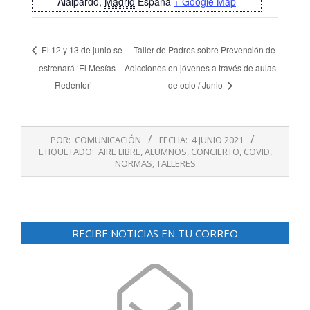
Alalpardo
,
Madrid
España
+ Google Map
El 12 y 13 de junio se
Taller de Padres sobre Prevención de
estrenará ‘El Mesías
Adicciones en jóvenes a través de aulas
Redentor’
de ocio / Junio
2021-
POR:
COMUNICACIÓN
FECHA:
4 JUNIO 2021
06-
ETIQUETADO:
AIRE LIBRE
,
ALUMNOS
,
CONCIERTO
,
COVID
,
04
NORMAS
,
TALLERES
RECIBE NOTICIAS EN TU CORREO