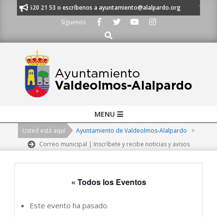
Skip
s al 91 620 21 53 o escríbenos a ayuntamiento@alalpardo.org
TE ESCUC
to
Síguenos
content
Buscar
Primary
MENU
Navigation
Usted está aquí
Ayuntamiento de Valdeolmos-Alalpardo
>
Menu
Correo municipal | Inscríbete y recibe noticias y avisos
« Todos los Eventos
Este evento ha pasado.