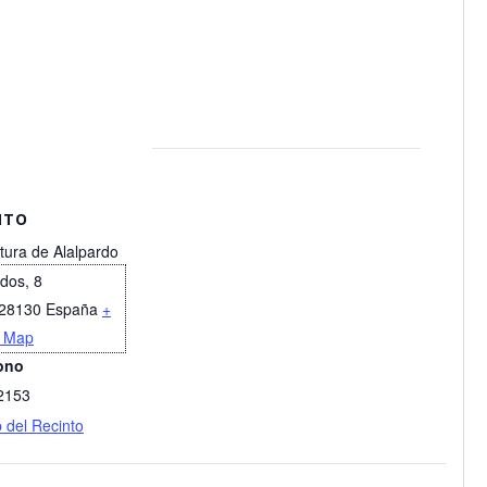
NTO
tura de Alalpardo
idos, 8
28130
España
+
 Map
ono
2153
b del Recinto