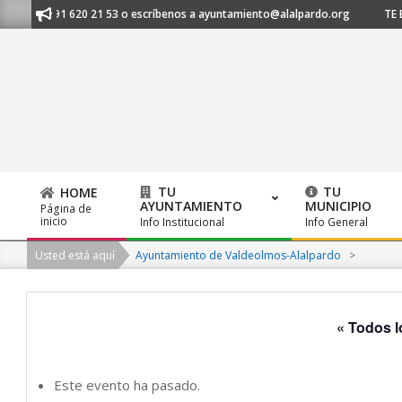
Skip
os al 91 620 21 53 o escríbenos a ayuntamiento@alalpardo.org
TE ESCU
to
content
TU
TU
HOME
AYUNTAMIENTO
MUNICIPIO
Página de
Primary
inicio
Info Institucional
Info General
Navigation
Usted está aquí
Ayuntamiento de Valdeolmos-Alalpardo
>
Menu
« Todos l
Este evento ha pasado.