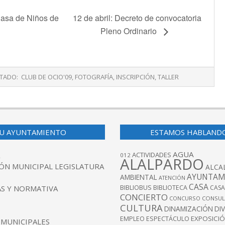
 Casa de Niños de
12 de abril: Decreto de convocatoria
Pleno Ordinario
TADO:
CLUB DE OCIO'09
,
FOTOGRAFÍA
,
INSCRIPCIÓN
,
TALLER
U AYUNTAMIENTO
ESTAMOS HABLAND
AGUA
ACTIVIDADES
012
ALALPARDO
ÓN MUNICIPAL LEGISLATURA
ALCA
AYUNTAM
AMBIENTAL
ATENCIÓN
CASA
BIBLIOBUS
S Y NORMATIVA
BIBLIOTECA
CASA
CONCIERTO
CONCURSO
CONSUL
CULTURA
DINAMIZACIÓN
DI
EXPOSICI
EMPLEO
ESPECTÁCULO
 MUNICIPALES