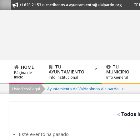
Skip
os al 91 620 21 53 o escríbenos a ayuntamiento@alalpardo.org
TE ESCU
to
content
TU
TU
HOME
AYUNTAMIENTO
MUNICIPIO
Página de
Primary
inicio
Info Institucional
Info General
Navigation
Usted está aquí
Ayuntamiento de Valdeolmos-Alalpardo
>
Menu
« Todos l
Este evento ha pasado.