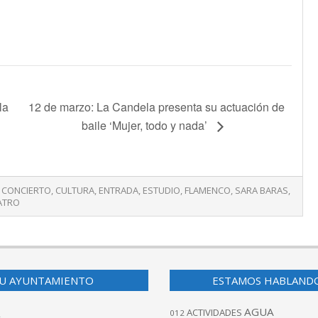
la
12 de marzo: La Candela presenta su actuación de
baile ‘Mujer, todo y nada’
CONCIERTO
,
CULTURA
,
ENTRADA
,
ESTUDIO
,
FLAMENCO
,
SARA BARAS
,
ATRO
U AYUNTAMIENTO
ESTAMOS HABLAND
AGUA
ACTIVIDADES
012