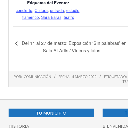
Etiquetas del Evento:
concierto
,
Cultura
,
entrada
,
estudio
,
flamenco
,
Sara Baras
,
teatro
Del 11 al 27 de marzo: Exposición ‘Sin palabras’ en 
Sala Al-Artis / Videos y fotos
2022-
POR:
COMUNICACIÓN
FECHA:
4 MARZO 2022
ETIQUETADO:
03-
TE
04
TU MUNICIPIO
T
HISTORIA
BIENVENIDA