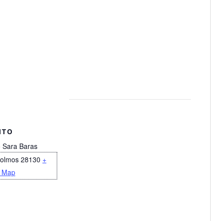
NTO
o Sara Baras
eolmos
28130
+
 Map