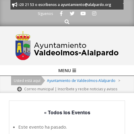
Skip
 al 91 620 21 53 o escríbenos a ayuntamiento@alalpardo.org
TE ESCUC
to
Síguenos
content
Buscar
Primary
MENU
Navigation
Usted está aquí
Ayuntamiento de Valdeolmos-Alalpardo
>
Menu
Correo municipal | Inscríbete y recibe noticias y avisos
« Todos los Eventos
Este evento ha pasado.