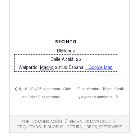
RECINTO
Bibliobus
Calle Alcalá, 25
Alalpardo
,
Madrid
28130
España
+ Google Map
8, 16, 18 y 25 septiembre: Club
29 septiembre: Taller infantil
de Ocio 09 septiembre
y gyncana ambiental
2022-
POR:
COMUNICACIÓN
FECHA:
20 MAYO 2022
05-
ETIQUETADO:
BIBLIOBUS
,
LECTURA
,
LIBROS
,
SEPTIEMBRE
20