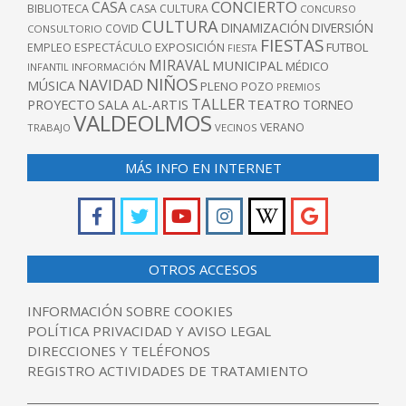
CONCIERTO
CASA
BIBLIOTECA
CASA CULTURA
CONCURSO
CULTURA
DINAMIZACIÓN
DIVERSIÓN
COVID
CONSULTORIO
FIESTAS
EXPOSICIÓN
FUTBOL
EMPLEO
ESPECTÁCULO
FIESTA
MIRAVAL
MUNICIPAL
MÉDICO
INFANTIL
INFORMACIÓN
NIÑOS
NAVIDAD
MÚSICA
PLENO
POZO
PREMIOS
TALLER
TEATRO
PROYECTO
SALA AL-ARTIS
TORNEO
VALDEOLMOS
VERANO
TRABAJO
VECINOS
MÁS INFO EN INTERNET
OTROS ACCESOS
INFORMACIÓN SOBRE COOKIES
POLÍTICA PRIVACIDAD Y AVISO LEGAL
DIRECCIONES Y TELÉFONOS
REGISTRO ACTIVIDADES DE TRATAMIENTO