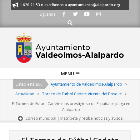
Skip
anos al 91 620 21 53 o escríbenos a ayuntamiento@alalpardo.org
TE ES
to
Síguenos
content
Buscar
Primary
MENU
Navigation
Usted está aquí
Ayuntamiento de Valdeolmos-Alalpardo
>
Menu
Actualidad
>
Torneo de Fútbol Cadete Vicente del Bosque
>
El Torneo de Fútbol Cadete más prestigioso de España se juega en
Alalpardo
Correo municipal | Inscríbete y recibe noticias y avisos