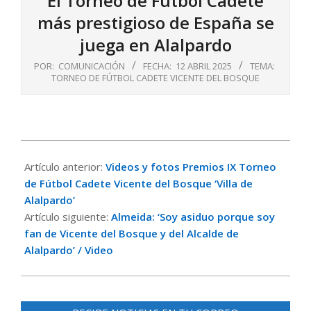
El Torneo de Fútbol Cadete
más prestigioso de España se
juega en Alalpardo
POR:
COMUNICACIÓN
FECHA:
12 ABRIL 2025
TEMA:
TORNEO DE FÚTBOL CADETE VICENTE DEL BOSQUE
2025-
04-
Artículo anterior:
Videos y fotos Premios IX Torneo
12
de Fútbol Cadete Vicente del Bosque ‘Villa de
Alalpardo’
Artículo siguiente:
Almeida: ‘Soy asiduo porque soy
fan de Vicente del Bosque y del Alcalde de
Alalpardo’ / Video