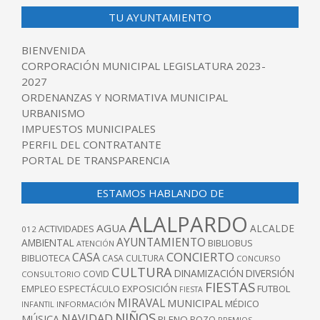
TU AYUNTAMIENTO
BIENVENIDA
CORPORACIÓN MUNICIPAL LEGISLATURA 2023-
2027
ORDENANZAS Y NORMATIVA MUNICIPAL
URBANISMO
IMPUESTOS MUNICIPALES
PERFIL DEL CONTRATANTE
PORTAL DE TRANSPARENCIA
ESTAMOS HABLANDO DE
ALALPARDO
AGUA
ALCALDE
ACTIVIDADES
012
AYUNTAMIENTO
AMBIENTAL
BIBLIOBUS
ATENCIÓN
CONCIERTO
CASA
BIBLIOTECA
CASA CULTURA
CONCURSO
CULTURA
DINAMIZACIÓN
DIVERSIÓN
COVID
CONSULTORIO
FIESTAS
EXPOSICIÓN
FUTBOL
EMPLEO
ESPECTÁCULO
FIESTA
MIRAVAL
MUNICIPAL
MÉDICO
INFANTIL
INFORMACIÓN
NIÑOS
NAVIDAD
MÚSICA
PLENO
POZO
PREMIOS