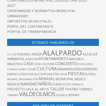
CORPORACIÓN MUNICIPAL LEGISLATURA 2023-
2027
ORDENANZAS Y NORMATIVA MUNICIPAL
URBANISMO
IMPUESTOS MUNICIPALES
PERFIL DEL CONTRATANTE
PORTAL DE TRANSPARENCIA
ESTAMOS HABLANDO DE
ALALPARDO
AGUA
ALCALDE
ACTIVIDADES
012
AYUNTAMIENTO
AMBIENTAL
BIBLIOBUS
ATENCIÓN
CONCIERTO
CASA
BIBLIOTECA
CASA CULTURA
CONCURSO
CULTURA
DINAMIZACIÓN
DIVERSIÓN
COVID
CONSULTORIO
FIESTAS
EXPOSICIÓN
FUTBOL
EMPLEO
ESPECTÁCULO
FIESTA
MIRAVAL
MUNICIPAL
MÉDICO
INFANTIL
INFORMACIÓN
NIÑOS
NAVIDAD
MÚSICA
PLENO
POZO
PREMIOS
TALLER
TEATRO
PROYECTO
SALA AL-ARTIS
TORNEO
VALDEOLMOS
VERANO
TRABAJO
VECINOS
MÁS INFO EN INTERNET