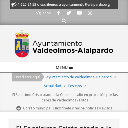
Skip
nos al 91 620 21 53 o escríbenos a ayuntamiento@alalpardo.org
TE ES
to
Síguenos
content
Buscar
Primary
MENU
Navigation
Usted está aquí
Ayuntamiento de Valdeolmos-Alalpardo
>
Menu
Actualidad
>
Festejos
>
El Santísimo Cristo atado a la Columna salió en procesión por las
calles de Valdeolmos / Fotos
Correo municipal | Inscríbete y recibe noticias y avisos