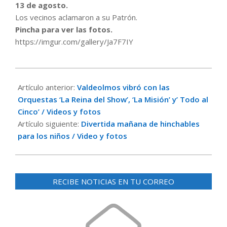
13 de agosto.
Los vecinos aclamaron a su Patrón.
Pincha para ver las fotos.
https://imgur.com/gallery/Ja7F7IY
2022-
08-
Artículo anterior:
Valdeolmos vibró con las
14
Orquestas ‘La Reina del Show’, ‘La Misión’ y’ Todo al
Cinco’ / Videos y fotos
Artículo siguiente:
Divertida mañana de hinchables
para los niños / Video y fotos
RECIBE NOTICIAS EN TU CORREO