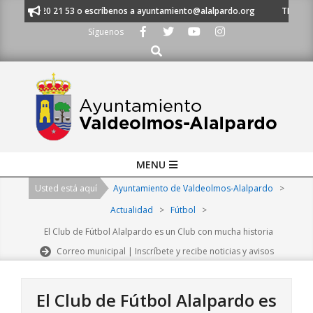
Skip
l 91 620 21 53 o escríbenos a ayuntamiento@alalpardo.org
TE ESCUCHA
to
Síguenos
content
Buscar
Primary
MENU
Navigation
Usted está aquí
Ayuntamiento de Valdeolmos-Alalpardo
>
Menu
Actualidad
>
Fútbol
>
El Club de Fútbol Alalpardo es un Club con mucha historia
Correo municipal | Inscríbete y recibe noticias y avisos
El Club de Fútbol Alalpardo es