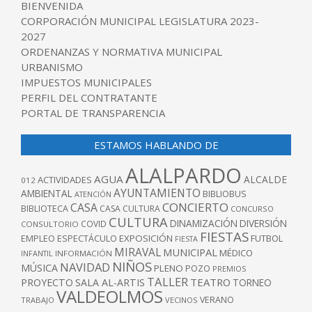
BIENVENIDA
CORPORACIÓN MUNICIPAL LEGISLATURA 2023-
2027
ORDENANZAS Y NORMATIVA MUNICIPAL
URBANISMO
IMPUESTOS MUNICIPALES
PERFIL DEL CONTRATANTE
PORTAL DE TRANSPARENCIA
ESTAMOS HABLANDO DE
ALALPARDO
AGUA
ALCALDE
ACTIVIDADES
012
AYUNTAMIENTO
AMBIENTAL
BIBLIOBUS
ATENCIÓN
CONCIERTO
CASA
BIBLIOTECA
CASA CULTURA
CONCURSO
CULTURA
DINAMIZACIÓN
DIVERSIÓN
COVID
CONSULTORIO
FIESTAS
EXPOSICIÓN
FUTBOL
EMPLEO
ESPECTÁCULO
FIESTA
MIRAVAL
MUNICIPAL
MÉDICO
INFANTIL
INFORMACIÓN
NIÑOS
NAVIDAD
MÚSICA
PLENO
POZO
PREMIOS
TALLER
TEATRO
PROYECTO
SALA AL-ARTIS
TORNEO
VALDEOLMOS
VERANO
TRABAJO
VECINOS