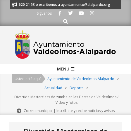
Skip
os al 91 620 21 53 o escríbenos a ayuntamiento@alalpardo.org
TE ESCU
to
Síguenos
content
Buscar
Primary
MENU
Navigation
Usted está aquí
Ayuntamiento de Valdeolmos-Alalpardo
>
Menu
Actualidad
>
Deporte
>
Divertida Masterclass de zumba en las Fiestas de Valdeolmos /
Video y fotos
Correo municipal | Inscríbete y recibe noticias y avisos