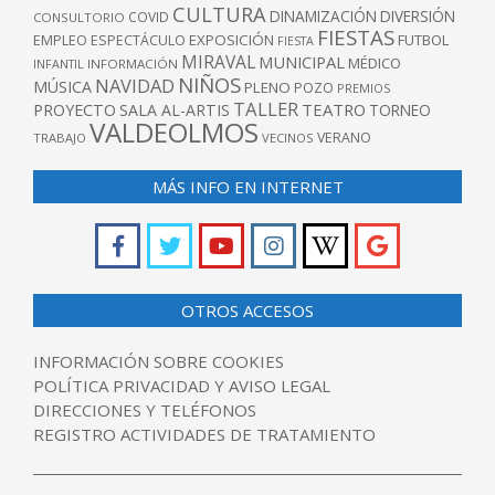
CULTURA
DINAMIZACIÓN
DIVERSIÓN
COVID
CONSULTORIO
FIESTAS
EXPOSICIÓN
FUTBOL
EMPLEO
ESPECTÁCULO
FIESTA
MIRAVAL
MUNICIPAL
MÉDICO
INFANTIL
INFORMACIÓN
NIÑOS
NAVIDAD
MÚSICA
PLENO
POZO
PREMIOS
TALLER
TEATRO
PROYECTO
SALA AL-ARTIS
TORNEO
VALDEOLMOS
VERANO
TRABAJO
VECINOS
MÁS INFO EN INTERNET
OTROS ACCESOS
INFORMACIÓN SOBRE COOKIES
POLÍTICA PRIVACIDAD Y AVISO LEGAL
DIRECCIONES Y TELÉFONOS
REGISTRO ACTIVIDADES DE TRATAMIENTO