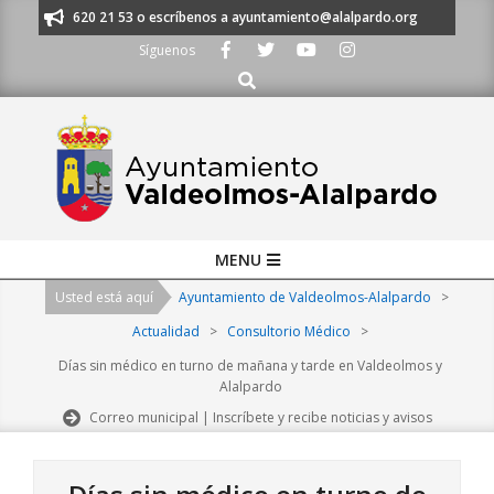
Skip
os al 91 620 21 53 o escríbenos a ayuntamiento@alalpardo.org
TE ESC
to
Síguenos
content
Buscar
Primary
MENU
Navigation
Usted está aquí
Ayuntamiento de Valdeolmos-Alalpardo
>
Menu
Actualidad
>
Consultorio Médico
>
Días sin médico en turno de mañana y tarde en Valdeolmos y
Alalpardo
Correo municipal | Inscríbete y recibe noticias y avisos