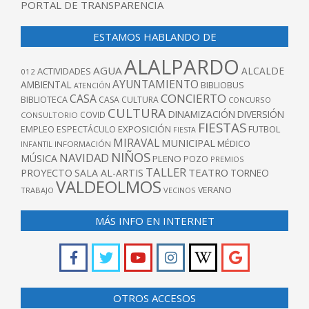
PORTAL DE TRANSPARENCIA
ESTAMOS HABLANDO DE
ALALPARDO
AGUA
ALCALDE
ACTIVIDADES
012
AYUNTAMIENTO
AMBIENTAL
BIBLIOBUS
ATENCIÓN
CONCIERTO
CASA
BIBLIOTECA
CASA CULTURA
CONCURSO
CULTURA
DINAMIZACIÓN
DIVERSIÓN
COVID
CONSULTORIO
FIESTAS
EXPOSICIÓN
FUTBOL
EMPLEO
ESPECTÁCULO
FIESTA
MIRAVAL
MUNICIPAL
MÉDICO
INFANTIL
INFORMACIÓN
NIÑOS
NAVIDAD
MÚSICA
PLENO
POZO
PREMIOS
TALLER
TEATRO
PROYECTO
SALA AL-ARTIS
TORNEO
VALDEOLMOS
VERANO
TRABAJO
VECINOS
MÁS INFO EN INTERNET
OTROS ACCESOS