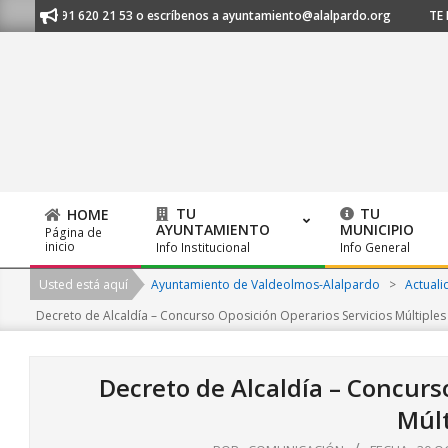
Skip
nos al 91 620 21 53 o escríbenos a ayuntamiento@alalpardo.org
TE ES
to
content
TU
TU
HOME
AYUNTAMIENTO
MUNICIPIO
Página de
Primary
inicio
Info Institucional
Info General
Navigation
Usted está aquí
Ayuntamiento de Valdeolmos-Alalpardo
>
Actuali
Menu
Decreto de Alcaldía – Concurso Oposición Operarios Servicios Múltiples
Decreto de Alcaldía – Concurs
Múlt