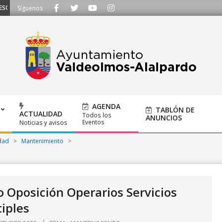
CUCHAMOS - Llámanos al 91 620 21 53 o escríbenos a ayuntamiento@alalpardo
Síguenos
AGENDA
TABLÓN DE
ACTUALIDAD
Todos los
ANUNCIOS
Eventos
Noticias y avisos
dad
>
Mantenimiento
>
o Oposición Operarios Servicios
iples