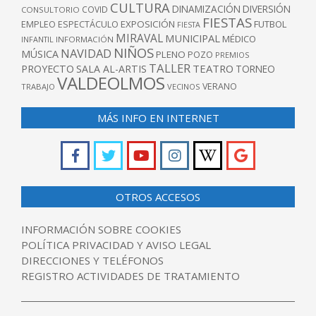
CULTURA
DINAMIZACIÓN
DIVERSIÓN
COVID
CONSULTORIO
FIESTAS
EXPOSICIÓN
FUTBOL
EMPLEO
ESPECTÁCULO
FIESTA
MIRAVAL
MUNICIPAL
MÉDICO
INFANTIL
INFORMACIÓN
NIÑOS
NAVIDAD
MÚSICA
PLENO
POZO
PREMIOS
TALLER
TEATRO
PROYECTO
SALA AL-ARTIS
TORNEO
VALDEOLMOS
VERANO
TRABAJO
VECINOS
MÁS INFO EN INTERNET
OTROS ACCESOS
INFORMACIÓN SOBRE COOKIES
POLÍTICA PRIVACIDAD Y AVISO LEGAL
DIRECCIONES Y TELÉFONOS
REGISTRO ACTIVIDADES DE TRATAMIENTO