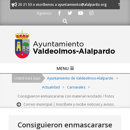
Skip
s al 91 620 21 53 o escríbenos a ayuntamiento@alalpardo.org
TE ESCUC
to
Síguenos
content
Buscar
Primary
MENU
Navigation
Usted está aquí
Ayuntamiento de Valdeolmos-Alalpardo
>
Menu
Actualidad
>
Carnavales
>
Consiguieron enmascararse con material reciclado / Fotos
Correo municipal | Inscríbete y recibe noticias y avisos
Consiguieron enmascararse