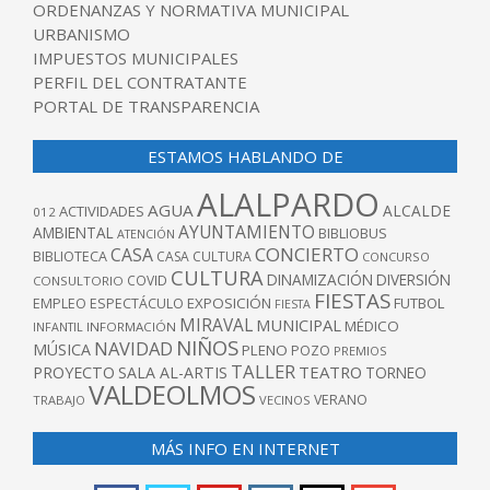
ORDENANZAS Y NORMATIVA MUNICIPAL
URBANISMO
IMPUESTOS MUNICIPALES
PERFIL DEL CONTRATANTE
PORTAL DE TRANSPARENCIA
ESTAMOS HABLANDO DE
ALALPARDO
AGUA
ALCALDE
ACTIVIDADES
012
AYUNTAMIENTO
AMBIENTAL
BIBLIOBUS
ATENCIÓN
CONCIERTO
CASA
BIBLIOTECA
CASA CULTURA
CONCURSO
CULTURA
DINAMIZACIÓN
DIVERSIÓN
COVID
CONSULTORIO
FIESTAS
EXPOSICIÓN
FUTBOL
EMPLEO
ESPECTÁCULO
FIESTA
MIRAVAL
MUNICIPAL
MÉDICO
INFANTIL
INFORMACIÓN
NIÑOS
NAVIDAD
MÚSICA
PLENO
POZO
PREMIOS
TALLER
TEATRO
PROYECTO
SALA AL-ARTIS
TORNEO
VALDEOLMOS
VERANO
TRABAJO
VECINOS
MÁS INFO EN INTERNET