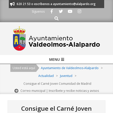
Skip
os al 91 620 21 53 o escríbenos a ayuntamiento@alalpardo.org
TE ESCU
to
Síguenos
content
Buscar
Primary
MENU
Navigation
Usted está aquí
Ayuntamiento de Valdeolmos-Alalpardo
>
Menu
Actualidad
>
Juventud
>
Consigue el Carné Joven Comunidad de Madrid
Correo municipal | Inscríbete y recibe noticias y avisos
Consigue el Carné Joven