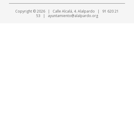
Copyright © 2026 | Calle Alcalá, 4. Alalpardo | 91 620 21
53 | ayuntamiento@alalpardo.org