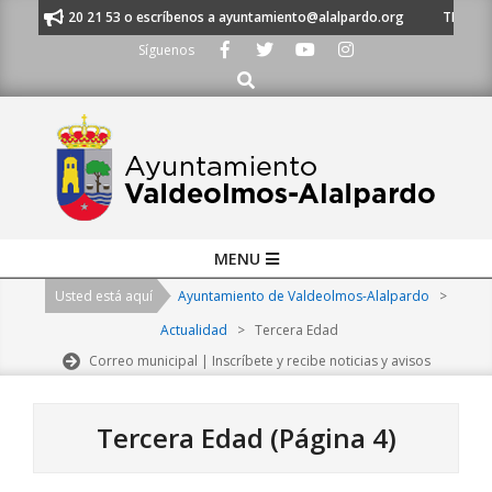
Skip
l 91 620 21 53 o escríbenos a ayuntamiento@alalpardo.org
TE ESCUCHAM
to
Síguenos
content
Buscar
Primary
MENU
Navigation
Usted está aquí
Ayuntamiento de Valdeolmos-Alalpardo
>
Menu
Actualidad
>
Tercera Edad
Correo municipal | Inscríbete y recibe noticias y avisos
Tercera Edad
(Página 4)