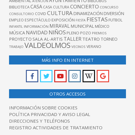
AYUNTAMIENTO
AMBIENTAL
BIBLIOBUS
ATENCIÓN
CONCIERTO
CASA
BIBLIOTECA
CASA CULTURA
CONCURSO
CULTURA
DINAMIZACIÓN
DIVERSIÓN
COVID
CONSULTORIO
FIESTAS
EXPOSICIÓN
FUTBOL
EMPLEO
ESPECTÁCULO
FIESTA
MIRAVAL
MUNICIPAL
MÉDICO
INFANTIL
INFORMACIÓN
NIÑOS
NAVIDAD
MÚSICA
PLENO
POZO
PREMIOS
TALLER
TEATRO
PROYECTO
SALA AL-ARTIS
TORNEO
VALDEOLMOS
VERANO
TRABAJO
VECINOS
MÁS INFO EN INTERNET
OTROS ACCESOS
INFORMACIÓN SOBRE COOKIES
POLÍTICA PRIVACIDAD Y AVISO LEGAL
DIRECCIONES Y TELÉFONOS
REGISTRO ACTIVIDADES DE TRATAMIENTO