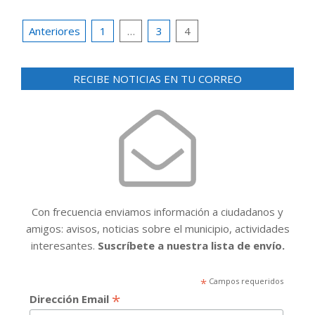
Paginación
Anteriores
1
…
3
4
de
entradas
RECIBE NOTICIAS EN TU CORREO
Con frecuencia enviamos información a ciudadanos y
amigos: avisos, noticias sobre el municipio, actividades
interesantes.
Suscríbete a nuestra lista de envío.
*
Campos requeridos
*
Dirección Email