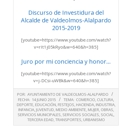
Discurso de Investidura del
Alcalde de Valdeolmos-Alalpardo
2015-2019
[youtube=https://www.youtube.com/watch?
v=rIt1j05kRyo&w=640&h=385]
Juro por mi conciencia y honor…
[youtube=https://www.youtube.com/watch?
v=j-DCsi-uWBk&w=640&h=385]
2015-
POR:
AYUNTAMIENTO DE VALDEOLMOS-ALALPARDO
06-
FECHA:
14 JUNIO 2015
TEMA:
COMERCIO
,
CULTURA
,
14
DEPORTE
,
EDUCACIÓN
,
FESTEJOS
,
HACIENDA
,
INDUSTRIA
,
INFANCIA
,
JUVENTUD
,
MEDIO AMBIENTE
,
MUJER
,
OBRAS
,
SERVICIOS MUNICIPALES
,
SERVICIOS SOCIALES
,
SOCIAL
,
TERCERA EDAD
,
TRANSPORTES
,
URBANISMO