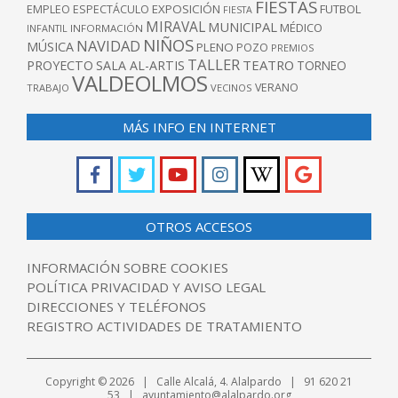
FIESTAS
EXPOSICIÓN
FUTBOL
EMPLEO
ESPECTÁCULO
FIESTA
MIRAVAL
MUNICIPAL
MÉDICO
INFANTIL
INFORMACIÓN
NIÑOS
NAVIDAD
MÚSICA
PLENO
POZO
PREMIOS
TALLER
TEATRO
PROYECTO
SALA AL-ARTIS
TORNEO
VALDEOLMOS
VERANO
TRABAJO
VECINOS
MÁS INFO EN INTERNET
OTROS ACCESOS
INFORMACIÓN SOBRE COOKIES
POLÍTICA PRIVACIDAD Y AVISO LEGAL
DIRECCIONES Y TELÉFONOS
REGISTRO ACTIVIDADES DE TRATAMIENTO
Copyright © 2026 | Calle Alcalá, 4. Alalpardo | 91 620 21
53 | ayuntamiento@alalpardo.org