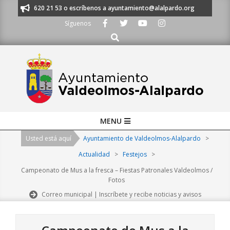
Skip
os al 91 620 21 53 o escríbenos a ayuntamiento@alalpardo.org
TE ESC
to
Síguenos
content
Buscar
Primary
MENU
Navigation
Usted está aquí
Ayuntamiento de Valdeolmos-Alalpardo
>
Menu
Actualidad
>
Festejos
>
Campeonato de Mus a la fresca – Fiestas Patronales Valdeolmos /
Fotos
Correo municipal | Inscríbete y recibe noticias y avisos