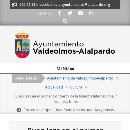
Skip
os al 91 620 21 53 o escríbenos a ayuntamiento@alalpardo.org
TE ESC
to
Síguenos
content
Buscar
Primary
MENU
Navigation
Usted está aquí
Ayuntamiento de Valdeolmos-Alalpardo
>
Menu
Actualidad
>
Cultura
>
Buen Jazz en el primer Concierto de la Muestra Internacional /
Videos y fotos
Correo municipal | Inscríbete y recibe noticias y avisos