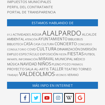
IMPUESTOS MUNICIPALES
PERFIL DEL CONTRATANTE
PORTAL DE TRANSPARENCIA
ESTAMOS HABLANDO DE
ALALPARDO
AGUA
ALCALDE
ACTIVIDADES
012
AYUNTAMIENTO
AMBIENTAL
BIBLIOBUS
ATENCIÓN
CONCIERTO
CASA
BIBLIOTECA
CASA CULTURA
CONCURSO
CULTURA
DINAMIZACIÓN
DIVERSIÓN
COVID
CONSULTORIO
FIESTAS
EXPOSICIÓN
FUTBOL
EMPLEO
ESPECTÁCULO
FIESTA
MIRAVAL
MUNICIPAL
MÉDICO
INFANTIL
INFORMACIÓN
NIÑOS
NAVIDAD
MÚSICA
PLENO
POZO
PREMIOS
TALLER
TEATRO
PROYECTO
SALA AL-ARTIS
TORNEO
VALDEOLMOS
VERANO
TRABAJO
VECINOS
MÁS INFO EN INTERNET