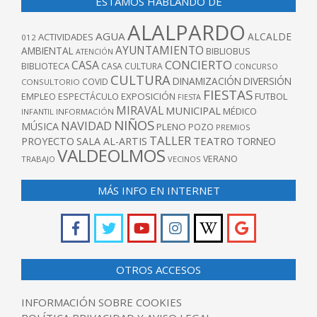
ESTAMOS HABLANDO DE
ALALPARDO
AGUA
ALCALDE
ACTIVIDADES
012
AYUNTAMIENTO
AMBIENTAL
BIBLIOBUS
ATENCIÓN
CONCIERTO
CASA
BIBLIOTECA
CASA CULTURA
CONCURSO
CULTURA
DINAMIZACIÓN
DIVERSIÓN
COVID
CONSULTORIO
FIESTAS
EXPOSICIÓN
FUTBOL
EMPLEO
ESPECTÁCULO
FIESTA
MIRAVAL
MUNICIPAL
MÉDICO
INFANTIL
INFORMACIÓN
NIÑOS
NAVIDAD
MÚSICA
PLENO
POZO
PREMIOS
TALLER
TEATRO
PROYECTO
SALA AL-ARTIS
TORNEO
VALDEOLMOS
VERANO
TRABAJO
VECINOS
MÁS INFO EN INTERNET
OTROS ACCESOS
INFORMACIÓN SOBRE COOKIES