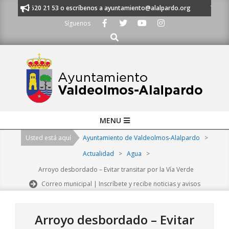
Skip
 al 91 620 21 53 o escríbenos a ayuntamiento@alalpardo.org
TE ESCUC
to
Síguenos
content
Buscar
Primary
MENU
Navigation
Usted está aquí
Ayuntamiento de Valdeolmos-Alalpardo
>
Menu
Actualidad
>
Agua
>
Arroyo desbordado – Evitar transitar por la Vía Verde
Correo municipal | Inscríbete y recibe noticias y avisos
Arroyo desbordado – Evitar