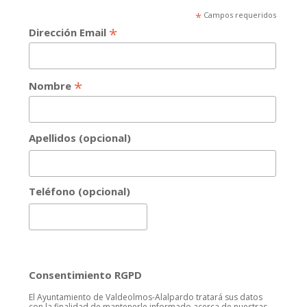
*
Campos requeridos
*
Dirección Email
*
Nombre
Apellidos (opcional)
Teléfono (opcional)
Consentimiento RGPD
El Ayuntamiento de Valdeolmos-Alalpardo tratará sus datos
con la finalidad de mantenerle informado acerca de nuestras